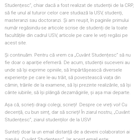
Studențesc”, chiar dacă a fost realizat de studenții de la CRP,
să fie unul al tuturor celor care studiază la USV, studenți,
masteranzi sau doctoranzi. Și am reușit, în paginile primului
număr regăsindu-se articole scrise de studenți de la toate
facultățile din cadrul USV, articole pe care le veți regăsi pe
acest site.
Și continuăm. Pentru că vrem ca „Cuvânt Studențesc” să nu
fie doar o apariție efemeră. De acum, studenții suceveni au
unde să își exprime opiniile, să împărtășească diversele
experiențe pe care le-au trăit, să povestească viața din
cămin, trăirile de la examene, să își prezinte realizările, să își
cânte iubirile, să își plângă dezamăgirile, și așa mai departe.
Așa că, scrieți dragi colegi, scrieți! Despre ce vreți voi! Cu
decență, cu bun simț, dar să scrieți! În ziarul nostru, „Cuvânt
Studențesc”, ziarul studenților de la USV!
Sunteți doar la un email distanță de a deveni colaboratori ai
ziarului „Cuvânt Studențesc”. Iar acest email este: