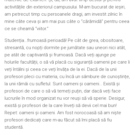
activitățile din exteriorul campusului. M-am bucurat de ieșiri,
am petrecut timp cu persoanele dragi, am investit zilnic în
mine câte ceva și am mai pus câte o “cărămidă” pentru ceea
ce se cheamă “viitor.”
Studenția…frumoasă perioadă! Pe cât de grea, obositoare,
stresantă, cu nopți dormite pe jumătate sau uneori nici atât,
pe atât de captivantă și frumoasă. Dacă veți ajunge pe
holurile facultății, o să vă placă cu siguranță oamenii pe care îi
veți întâlni și ceea ce veți învăța de la ei. Dacă de la unii
profesori pleci cu materia, cu încă un sâmbure de cunoștințe,
la unii rămâi cu sufletul. Sunt oameni și oameni… Există și
profesori de care o să vă temeți puțin, dar dacă veți face
lucrurile în mod organizat nu vor reuși să vă sperie. Desigur,
există și profesori de la care înveți să devii cel mai bun!
Repet: oameni și oameni. Am fost norocoasă să am niște
profesori dedicați care m-au făcut să îmi placă să fiu
studentă.