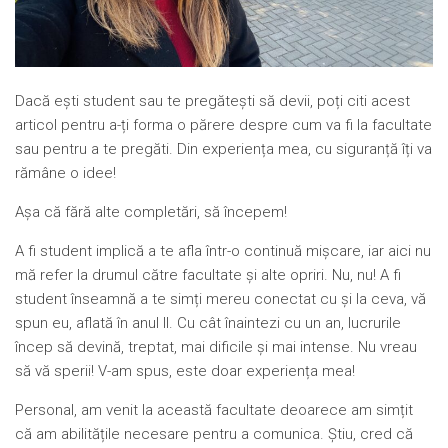
Dacă ești student sau te pregătești să devii, poți citi acest
articol pentru a-ți forma o părere despre cum va fi la facultate
sau pentru a te pregăti. Din experiența mea, cu siguranță îți va
rămâne o idee!
Așa că fără alte completări, să începem!
A fi student implică a te afla într-o continuă mișcare, iar aici nu
mă refer la drumul către facultate și alte opriri. Nu, nu! A fi
student înseamnă a te simți mereu conectat cu și la ceva, vă
spun eu, aflată în anul II. Cu cât înaintezi cu un an, lucrurile
încep să devină, treptat, mai dificile și mai intense. Nu vreau
să vă sperii! V-am spus, este doar experiența mea!
Personal, am venit la această facultate deoarece am simțit
că am abilitățile necesare pentru a comunica. Știu, cred că