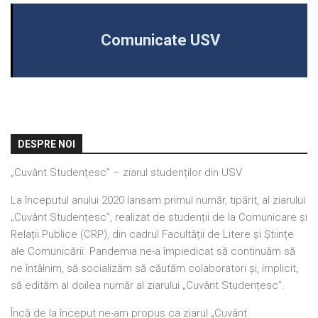
Comunicate USV
DESPRE NOI
„Cuvânt Studențesc” – ziarul studenților din USV
La începutul anului 2020 lansam primul număr, tipărit, al ziarului
„Cuvânt Studențesc”, realizat de studenții de la Comunicare și
Relații Publice (CRP), din cadrul Facultății de Litere și Științe
ale Comunicării. Pandemia ne-a împiedicat să continuăm să
ne întâlnim, să socializăm să căutăm colaboratori și, implicit,
să edităm al doilea număr al ziarului „Cuvânt Studențesc”.
Încă de la început ne-am propus ca ziarul „Cuvânt