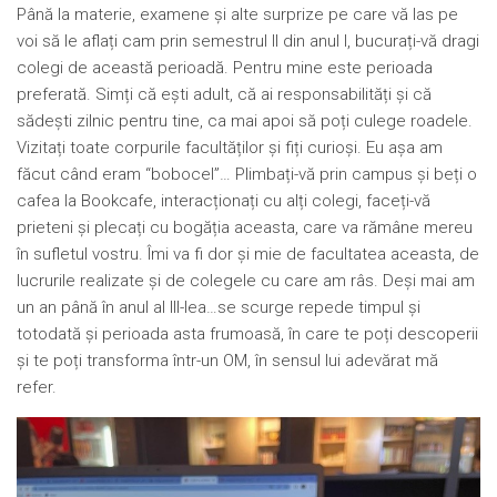
Până la materie, examene și alte surprize pe care vă las pe
voi să le aflați cam prin semestrul II din anul I, bucurați-vă dragi
colegi de această perioadă. Pentru mine este perioada
preferată. Simți că ești adult, că ai responsabilități și că
sădești zilnic pentru tine, ca mai apoi să poți culege roadele.
Vizitați toate corpurile facultăților și fiți curioși. Eu așa am
făcut când eram “bobocel”… Plimbați-vă prin campus și beți o
cafea la Bookcafe, interacționați cu alți colegi, faceți-vă
prieteni și plecați cu bogăția aceasta, care va rămâne mereu
în sufletul vostru. Îmi va fi dor și mie de facultatea aceasta, de
lucrurile realizate și de colegele cu care am râs. Deși mai am
un an până în anul al III-lea…se scurge repede timpul și
totodată și perioada asta frumoasă, în care te poți descoperii
și te poți transforma într-un OM, în sensul lui adevărat mă
refer.