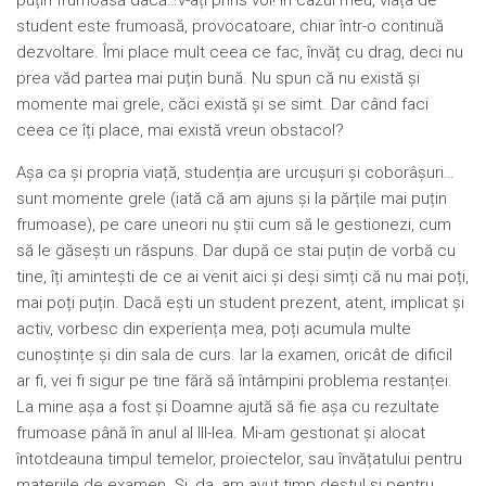
student este frumoasă, provocatoare, chiar într-o continuă
dezvoltare. Îmi place mult ceea ce fac, învăț cu drag, deci nu
prea văd partea mai puțin bună. Nu spun că nu există și
momente mai grele, căci există și se simt. Dar când faci
ceea ce îți place, mai există vreun obstacol?
Așa ca și propria viață, studenția are urcușuri și coborâșuri…
sunt momente grele (iată că am ajuns și la părțile mai puțin
frumoase), pe care uneori nu știi cum să le gestionezi, cum
să le găsești un răspuns. Dar după ce stai puțin de vorbă cu
tine, îți amintești de ce ai venit aici și deși simți că nu mai poți,
mai poți puțin. Dacă ești un student prezent, atent, implicat și
activ, vorbesc din experiența mea, poți acumula multe
cunoștințe și din sala de curs. Iar la examen, oricât de dificil
ar fi, vei fi sigur pe tine fără să întâmpini problema restanței.
La mine așa a fost și Doamne ajută să fie așa cu rezultate
frumoase până în anul al III-lea. Mi-am gestionat și alocat
întotdeauna timpul temelor, proiectelor, sau învățatului pentru
materiile de examen. Și, da, am avut timp destul și pentru