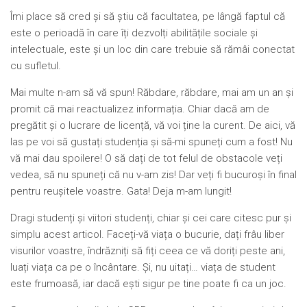
Îmi place să cred și să știu că facultatea, pe lângă faptul că
este o perioadă în care îți dezvolți abilitățile sociale și
intelectuale, este și un loc din care trebuie să rămâi conectat
cu sufletul.
Mai multe n-am să vă spun! Răbdare, răbdare, mai am un an și
promit că mai reactualizez informația. Chiar dacă am de
pregătit și o lucrare de licență, vă voi ține la curent. De aici, vă
las pe voi să gustați studenția și să-mi spuneți cum a fost! Nu
vă mai dau spoilere! O să dați de tot felul de obstacole veți
vedea, să nu spuneți că nu v-am zis! Dar veți fi bucuroși în final
pentru reușitele voastre. Gata! Deja m-am lungit!
Dragi studenți și viitori studenți, chiar și cei care citesc pur și
simplu acest articol. Faceți-vă viața o bucurie, dați frâu liber
visurilor voastre, îndrăzniți să fiți ceea ce vă doriți peste ani,
luați viața ca pe o încântare. Și, nu uitați… viața de student
este frumoasă, iar dacă ești sigur pe tine poate fi ca un joc.