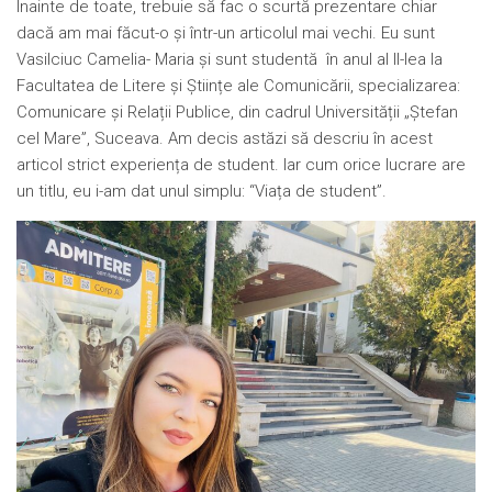
Înainte de toate, trebuie să fac o scurtă prezentare chiar
dacă am mai făcut-o și într-un articolul mai vechi. Eu sunt
Vasilciuc Camelia- Maria și sunt studentă în anul al II-lea la
Facultatea de Litere și Științe ale Comunicării, specializarea:
Comunicare și Relații Publice, din cadrul Universității „Ștefan
cel Mare”, Suceava. Am decis astăzi să descriu în acest
articol strict experiența de student. Iar cum orice lucrare are
un titlu, eu i-am dat unul simplu: “Viața de student”.