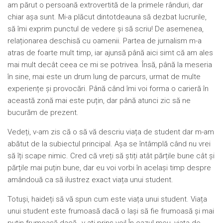
am părut o persoană extrovertită de la primele rânduri, dar
chiar așa sunt. Mi-a plăcut dintotdeauna să dezbat lucrurile,
să îmi exprim punctul de vedere și să scriu! De asemenea,
relaționarea deschisă cu oamenii. Partea de jurnalism m-a
atras de foarte mult timp, iar ajunsă până aici simt că am ales
mai mult decât ceea ce mi se potrivea. Însă, până la meseria
în sine, mai este un drum lung de parcurs, urmat de multe
experiențe și provocări. Până când îmi voi forma o carieră în
această zonă mai este puțin, dar până atunci zic să ne
bucurăm de prezent.
Vedeți, v-am zis că o să vă descriu viața de student dar m-am
abătut de la subiectul principal. Așa se întâmplă când nu vrei
să îți scape nimic. Cred că vreți să știți atât părțile bune cât și
părțile mai puțin bune, dar eu voi vorbi în același timp despre
amândouă ca să ilustrez exact viața unui student.
Totuși, haideți să vă spun cum este viața unui student. Viața
unui student este frumoasă dacă o lași să fie frumoasă și mai
puțin frumoasă dacă…v-ați prins voi! În cazul meu, viața de