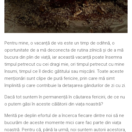
Pentru mine, o vacanță de vis este un timp de odihnă, o
oportunitate de a mă deconecta de rutina zilnică și de a mă
bucura din plin de viață, iar această vacanță poate însemna
timpul petrecut cu cei dragi mie, ori timpul petrecut cu mine
însumi, timpul ce îl dedic gătitului sau mișcării. Toate aceste
menționări sunt clipe de pură fericire, prin care mă simt
împlinită și care contribuie la detașarea gândurilor de zi cu zi.
Dacă tot suntem în permanență în căutarea fericirii, de ce nu
o putem găsi în aceste călătorii din viața noastră?
Merită pe deplin efortul de a încerca fiecare dintre noi să ne
bucurăm de aceste momente mici care fac parte din viața
noastră. Pentru că, până la urmă, noi suntem autorii acestora,