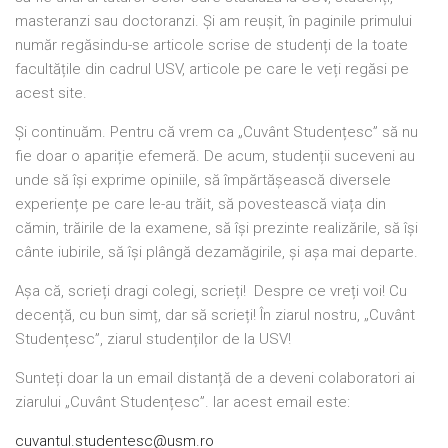
masteranzi sau doctoranzi. Și am reușit, în paginile primului
număr regăsindu-se articole scrise de studenți de la toate
facultățile din cadrul USV, articole pe care le veți regăsi pe
acest site.
Și continuăm. Pentru că vrem ca „Cuvânt Studențesc” să nu
fie doar o apariție efemeră. De acum, studenții suceveni au
unde să își exprime opiniile, să împărtășească diversele
experiențe pe care le-au trăit, să povestească viața din
cămin, trăirile de la examene, să își prezinte realizările, să își
cânte iubirile, să își plângă dezamăgirile, și așa mai departe.
Așa că, scrieți dragi colegi, scrieți! Despre ce vreți voi! Cu
decență, cu bun simț, dar să scrieți! În ziarul nostru, „Cuvânt
Studențesc”, ziarul studenților de la USV!
Sunteți doar la un email distanță de a deveni colaboratori ai
ziarului „Cuvânt Studențesc”. Iar acest email este:
cuvantul.studentesc@usm.ro