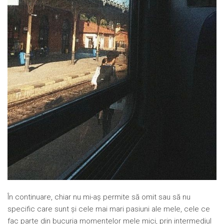
În continuare, chiar nu mi-aș permite să omit sau să nu
specific care sunt și cele mai mari pasiuni ale mele, cele ce
fac parte din bucuria momentelor mele mici, prin intermediul