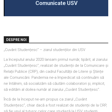
Comunicate USV
DESPRE NOI
„Cuvânt Studențesc” – ziarul studenților din USV
La începutul anului 2020 lansam primul număr, tipărit, al ziarului
„Cuvânt Studențesc”, realizat de studenții de la Comunicare și
Relații Publice (CRP), din cadrul Facultății de Litere și Științe
ale Comunicării. Pandemia ne-a împiedicat să continuăm să
ne întâlnim, să socializăm să căutăm colaboratori și, implicit,
să edităm al doilea număr al ziarului „Cuvânt Studențesc”.
Încă de la început ne-am propus ca ziarul „Cuvânt
Studențesc”, chiar dacă a fost realizat de studenții de la CRP,
să fie unul al tuturor celor care studiază la USV, studenți,