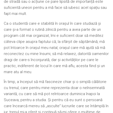
de stradă sau o acțiune ce pare lipsită de importanță este
suficientă uneori pentru a mă face să iubesc acel spațiu sau
fapt mai mult.
Ca o studentă care e stabilită în orașul în care studiază și
care și-a format o rutină zilnică pentru a avea parte de un
program cât mai organizat, îmi e suficient doar să meditez
câteva clipe asupra faptului că, la sfârșit de săptămână, mă
pot întoarce în orașul meu natal, orașul care mă ajută să mă
reconectez cu mine însumi, să mă relaxez, datorită oamenilor
dragi de care-s înconjurată, dar și activităților pe care le
practic, indiferent de locul în care mă aflu, acesta fiind și un
mare atu al meu.
În timp, a început să mă fascineze chiar și o simplă călătorie
cu trenul, care pentru mine reprezenta doar o neînsemnată
variantă, cu care să mă pot reîntoarce duminica înapoi la
Suceava, pentru a studia. Și pentru că eu sunt o persoană
care încearcă mereu să „asculte” lucrurile care se întâmplă în
jur, trenul mi-a oferit și continuă să-mi ofere o mulțime de