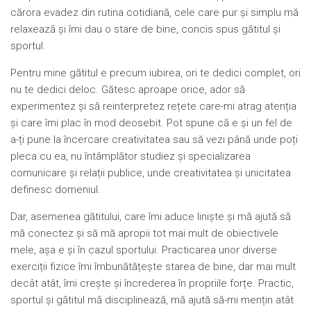
cărora evadez din rutina cotidiană, cele care pur și simplu mă
relaxează și îmi dau o stare de bine, concis spus gătitul și
sportul.
Pentru mine gătitul e precum iubirea, ori te dedici complet, ori
nu te dedici deloc. Gătesc aproape orice, ador să
experimentez și să reinterpretez rețete care-mi atrag atenția
și care îmi plac în mod deosebit. Pot spune că e și un fel de
a-ți pune la încercare creativitatea sau să vezi până unde poți
pleca cu ea, nu întâmplător studiez și specializarea
comunicare și relații publice, unde creativitatea și unicitatea
definesc domeniul.
Dar, asemenea gătitului, care îmi aduce liniște și mă ajută să
mă conectez și să mă apropii tot mai mult de obiectivele
mele, așa e și în cazul sportului. Practicarea unor diverse
exerciții fizice îmi îmbunătățește starea de bine, dar mai mult
decât atât, îmi crește și încrederea în propriile forțe. Practic,
sportul și gătitul mă disciplinează, mă ajută să-mi mențin atât