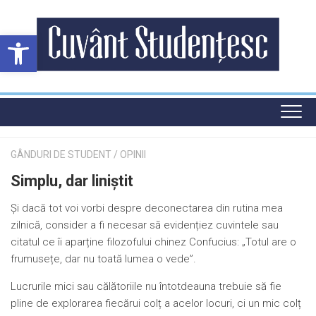
Skip
to
Deschide bara de unelte
content
GÂNDURI DE STUDENT
/
OPINII
Simplu, dar liniștit
Și dacă tot voi vorbi despre deconectarea din rutina mea
zilnică, consider a fi necesar să evidențiez cuvintele sau
citatul ce îi aparține filozofului chinez Confucius: „Totul are o
frumusețe, dar nu toată lumea o vede”.
Lucrurile mici sau călătoriile nu întotdeauna trebuie să fie
pline de explorarea fiecărui colț a acelor locuri, ci un mic colț