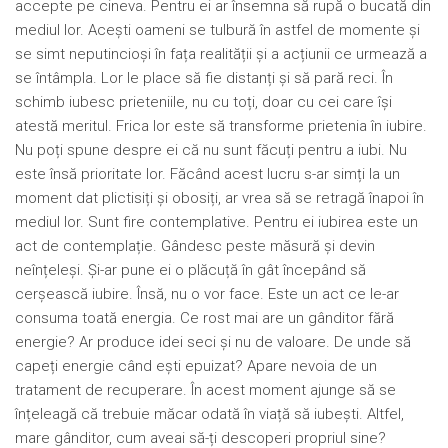
accepte pe cineva. Pentru ei ar însemna să rupă o bucată din
mediul lor. Acești oameni se tulbură în astfel de momente și
se simt neputincioși în fața realității și a acțiunii ce urmează a
se întâmpla. Lor le place să fie distanți și să pară reci. În
schimb iubesc prieteniile, nu cu toți, doar cu cei care își
atestă meritul. Frica lor este să transforme prietenia în iubire.
Nu poți spune despre ei că nu sunt făcuți pentru a iubi. Nu
este însă prioritate lor. Făcând acest lucru s-ar simți la un
moment dat plictisiți și obosiți, ar vrea să se retragă înapoi în
mediul lor. Sunt fire contemplative. Pentru ei iubirea este un
act de contemplație. Gândesc peste măsură și devin
neînțeleși. Și-ar pune ei o plăcuță în gât începând să
cerșească iubire. Însă, nu o vor face. Este un act ce le-ar
consuma toată energia. Ce rost mai are un gânditor fără
energie? Ar produce idei seci și nu de valoare. De unde să
capeți energie când ești epuizat? Apare nevoia de un
tratament de recuperare. În acest moment ajunge să se
înțeleagă că trebuie măcar odată în viață să iubești. Altfel,
mare gânditor, cum aveai să-ți descoperi propriul sine?