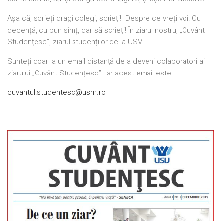
Așa că, scrieți dragi colegi, scrieți! Despre ce vreți voi! Cu
decență, cu bun simț, dar să scrieți! În ziarul nostru, „Cuvânt
Studențesc”, ziarul studenților de la USV!
Sunteți doar la un email distanță de a deveni colaboratori ai
ziarului „Cuvânt Studențesc”. Iar acest email este:
cuvantul.studentesc@usm.ro