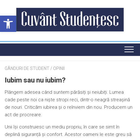
Skip
to
Deschide bara de unelte
content
GÂNDURI DE STUDENT
/
OPINII
Iubim sau nu iubim?
Plângem adesea când suntem părăsiți și neiubiți. Lumea
cade peste noi ca niște stropi reci, dintr-o neagră streașină
de nouri. Criticăm iubirea și o reînviem din nou. Producem un
act de procreare.
Unii își construiesc un mediu propriu, în care se simt în
deplină siguranță și confort. Acestor oameni le este greu să