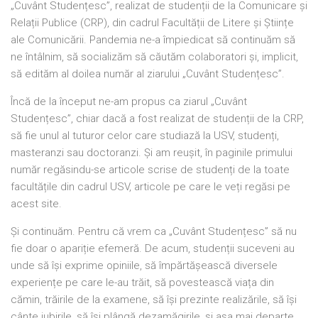
„Cuvânt Studențesc”, realizat de studenții de la Comunicare și
Relații Publice (CRP), din cadrul Facultății de Litere și Științe
ale Comunicării. Pandemia ne-a împiedicat să continuăm să
ne întâlnim, să socializăm să căutăm colaboratori și, implicit,
să edităm al doilea număr al ziarului „Cuvânt Studențesc”.
Încă de la început ne-am propus ca ziarul „Cuvânt
Studențesc”, chiar dacă a fost realizat de studenții de la CRP,
să fie unul al tuturor celor care studiază la USV, studenți,
masteranzi sau doctoranzi. Și am reușit, în paginile primului
număr regăsindu-se articole scrise de studenți de la toate
facultățile din cadrul USV, articole pe care le veți regăsi pe
acest site.
Și continuăm. Pentru că vrem ca „Cuvânt Studențesc” să nu
fie doar o apariție efemeră. De acum, studenții suceveni au
unde să își exprime opiniile, să împărtășească diversele
experiențe pe care le-au trăit, să povestească viața din
cămin, trăirile de la examene, să își prezinte realizările, să își
cânte iubirile, să își plângă dezamăgirile, și așa mai departe.