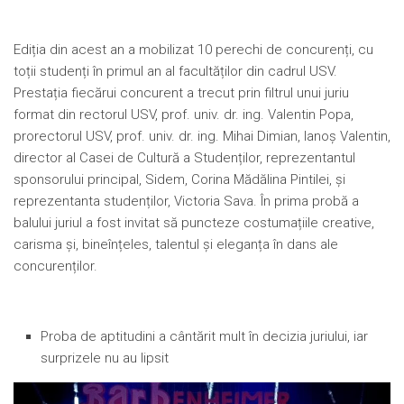
Ediția din acest an a mobilizat 10 perechi de concurenți, cu
toții studenți în primul an al facultăților din cadrul USV.
Prestația fiecărui concurent a trecut prin filtrul unui juriu
format din rectorul USV, prof. univ. dr. ing. Valentin Popa,
prorectorul USV, prof. univ. dr. ing. Mihai Dimian, Ianoș Valentin,
director al Casei de Cultură a Studenților, reprezentantul
sponsorului principal, Sidem, Corina Mădălina Pintilei, și
reprezentanta studenților, Victoria Sava. În prima probă a
balului juriul a fost invitat să puncteze costumațiile creative,
carisma și, bineînțeles, talentul și eleganța în dans ale
concurenților.
Proba de aptitudini a cântărit mult în decizia juriului, iar
surprizele nu au lipsit