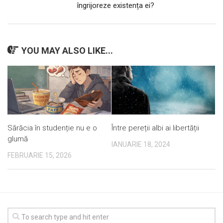
îngrijoreze existența ei?
YOU MAY ALSO LIKE...
Sărăcia în studenție nu e o
Între pereții albi ai libertății
glumă
IANUARIE 18, 2024
FEBRUARIE 15, 2026