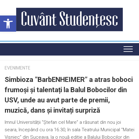
Skip
to
Deschide bara de unelte
content
EVENIMENTE
Simbioza ”BarbENHEIMER” a atras boboci
frumoși și talentați la Balul Bobocilor din
USV, unde au avut parte de premii,
muzică, dans și invitați surpriză
Imnul Universității ”Ștefan cel Mare” a răsunat din nou joi
seara, începând cu ora 16.30, în sala Teatrului Municipal ”Matei
Vișniec” din Suceava, la o nouă ediție a Balului Bobocilor din