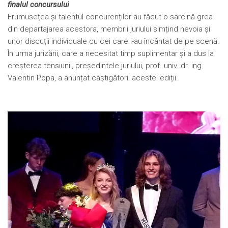
finalul concursului
Frumusețea și talentul concurenților au făcut o sarcină grea
din departajarea acestora, membrii juriului simțind nevoia și
unor discuții individuale cu cei care i-au încântat de pe scenă.
În urma jurizării, care a necesitat timp suplimentar și a dus la
creșterea tensiunii, președintele juriului, prof. univ. dr. ing.
Valentin Popa, a anunțat câștigătorii acestei ediții.