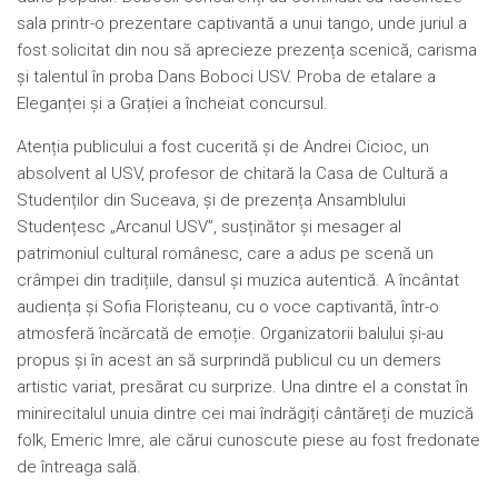
sala printr-o prezentare captivantă a unui tango, unde juriul a
fost solicitat din nou să aprecieze prezența scenică, carisma
și talentul în proba Dans Boboci USV. Proba de etalare a
Eleganței și a Grației a încheiat concursul.
Atenția publicului a fost cucerită și de Andrei Cicioc, un
absolvent al USV, profesor de chitară la Casa de Cultură a
Studenților din Suceava, și de prezența Ansamblului
Studențesc „Arcanul USV”, susținător și mesager al
patrimoniul cultural românesc, care a adus pe scenă un
crâmpei din tradițiile, dansul și muzica autentică. A încântat
audiența și Sofia Florișteanu, cu o voce captivantă, într-o
atmosferă încărcată de emoție. Organizatorii balului și-au
propus și în acest an să surprindă publicul cu un demers
artistic variat, presărat cu surprize. Una dintre el a constat în
minirecitalul unuia dintre cei mai îndrăgiți cântăreți de muzică
folk, Emeric Imre, ale cărui cunoscute piese au fost fredonate
de întreaga sală.