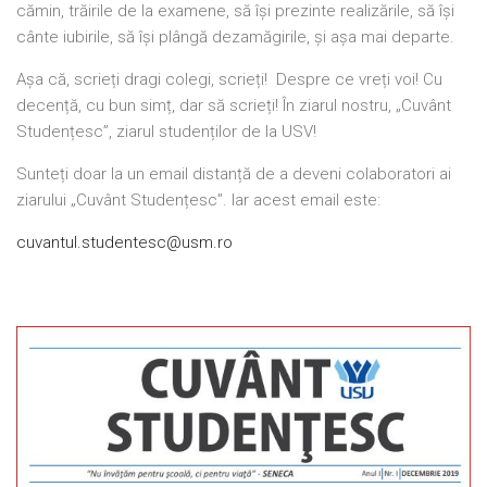
cămin, trăirile de la examene, să își prezinte realizările, să își
cânte iubirile, să își plângă dezamăgirile, și așa mai departe.
Așa că, scrieți dragi colegi, scrieți! Despre ce vreți voi! Cu
decență, cu bun simț, dar să scrieți! În ziarul nostru, „Cuvânt
Studențesc”, ziarul studenților de la USV!
Sunteți doar la un email distanță de a deveni colaboratori ai
ziarului „Cuvânt Studențesc”. Iar acest email este:
cuvantul.studentesc@usm.ro