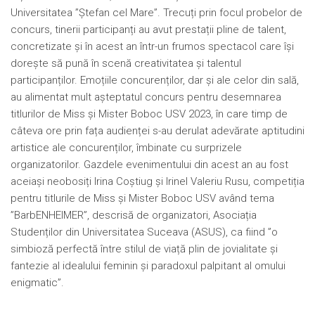
Universitatea ”Ștefan cel Mare”. Trecuți prin focul probelor de
concurs, tinerii participanți au avut prestații pline de talent,
concretizate și în acest an într-un frumos spectacol care își
dorește să pună în scenă creativitatea și talentul
participanților. Emoțiile concurenților, dar și ale celor din sală,
au alimentat mult așteptatul concurs pentru desemnarea
titlurilor de Miss și Mister Boboc USV 2023, în care timp de
câteva ore prin fața audienței s-au derulat adevărate aptitudini
artistice ale concurenților, îmbinate cu surprizele
organizatorilor. Gazdele evenimentului din acest an au fost
aceiași neobosiți Irina Coștiug și Irinel Valeriu Rusu, competiția
pentru titlurile de Miss și Mister Boboc USV având tema
”BarbENHEIMER”, descrisă de organizatori, Asociația
Studenților din Universitatea Suceava (ASUS), ca fiind ”o
simbioză perfectă între stilul de viață plin de jovialitate și
fantezie al idealului feminin și paradoxul palpitant al omului
enigmatic”.