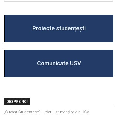
Proiecte studențești
Comunicate USV
DESPRE NOI
„Cuvânt Studențesc” – ziarul studenților din USV