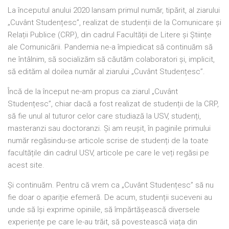
La începutul anului 2020 lansam primul număr, tipărit, al ziarului
„Cuvânt Studențesc”, realizat de studenții de la Comunicare și
Relații Publice (CRP), din cadrul Facultății de Litere și Științe
ale Comunicării. Pandemia ne-a împiedicat să continuăm să
ne întâlnim, să socializăm să căutăm colaboratori și, implicit,
să edităm al doilea număr al ziarului „Cuvânt Studențesc”.
Încă de la început ne-am propus ca ziarul „Cuvânt
Studențesc”, chiar dacă a fost realizat de studenții de la CRP,
să fie unul al tuturor celor care studiază la USV, studenți,
masteranzi sau doctoranzi. Și am reușit, în paginile primului
număr regăsindu-se articole scrise de studenți de la toate
facultățile din cadrul USV, articole pe care le veți regăsi pe
acest site.
Și continuăm. Pentru că vrem ca „Cuvânt Studențesc” să nu
fie doar o apariție efemeră. De acum, studenții suceveni au
unde să își exprime opiniile, să împărtășească diversele
experiențe pe care le-au trăit, să povestească viața din