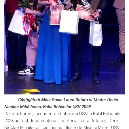
Câștigătorii Miss Sonia Laura Rotaru si Mister Denis
Nicolae Mihăilescu, Balul Bobocilor USV 2023
Cei mai frumoși și cuceritori boboci ai USV la Balul Bobocilor
2023 au fost desemnați ca fiind Sonia Laura Rotaru și Denis
Nicolae Mihăilescu, distinși cu titlurile de Miss și Mister USV