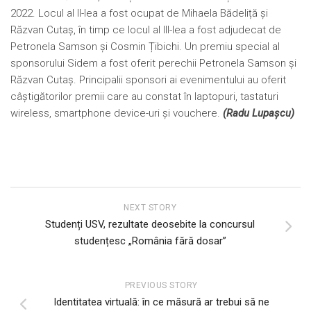
2022. Locul al II-lea a fost ocupat de Mihaela Bădeliță și
Răzvan Cutaș, în timp ce locul al III-lea a fost adjudecat de
Petronela Samson și Cosmin Țibichi. Un premiu special al
sponsorului Sidem a fost oferit perechii Petronela Samson și
Răzvan Cutaș. Principalii sponsori ai evenimentului au oferit
câștigătorilor premii care au constat în laptopuri, tastaturi
wireless, smartphone device-uri și vouchere.
(Radu Lupașcu)
NEXT STORY
Studenți USV, rezultate deosebite la concursul
studențesc „România fără dosar”
PREVIOUS STORY
Identitatea virtuală: în ce măsură ar trebui să ne