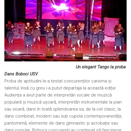
Un elegant Tango la proba
Dans Boboci USV
Proba de aptitudini le-a testat concurenților carisma și
talentul, însă cu greu i-a putut departaja la această ediție.
Audiența a avut parte de interpretări vocale de muzică
populară și muzică ușoară, interpretări instrumentale la pian
sau vioară, dans în toată splendoarea sa, de la cel clasic, la
dans combinat, modern sau sub cupola contemporaneității,
pantomimă, elemente de dans gimnastic și acrobație sau
dans popular. Bobocii concurenți au continuat să fascineze