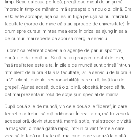
timp. Beau cafeaua pe fugă, pregătesc micul dejun și mă
îmbrac în timp ce mănânc: mă așteaptă din nou o zi plină. Ora
8.00 este aproape, așa că ies în fugă pe ușă să nu întârzii la
facultate (noroc de mine că stau aproape de universitate). În
drum spre cursuri mintea mea este în priză: să ajung în sala
de cursuri mai repede ca apoi să merg la serviciu.
Lucrez ca referent casier la o agenție de pariuri sportive,
două zile da, două nu. Sună ca un program destul de lejer,
însă realitatea este alta. În zilele de muncă sunt prinsă într-un
ritm alert: de la ora 8 la 9 la facultate, iar la serviciu de la ora 9
la 21: clienți, calcule, responsabilități care nu îți lasă loc de
greșeli. Ajunsă acasă, după o zi plină, obosită, încerc să fiu
cât mai prezentă în rolul de soție și în special de mamă.
După două zile de muncă, vin cele două zile ”libere”, în care
teoretic ar trebui să mă odihnesc. În realitatea, mă trezesc la
aceeași oră, devin studentă, mamă, soție, mai strecor o vizită
la magazin, o masă gătită rapid, într-un cuvânt femeia care
vrea să le facă pe toate cât mai bine, care visează la o altă