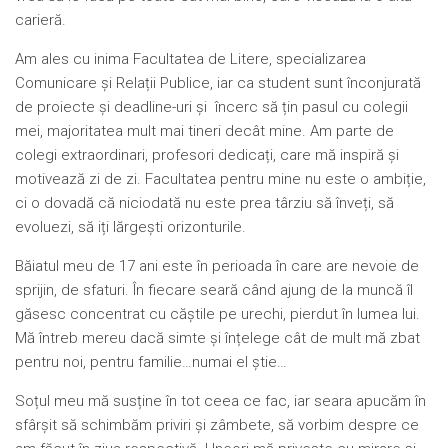
carieră.
Am ales cu inima Facultatea de Litere, specializarea
Comunicare și Relații Publice, iar ca student sunt înconjurată
de proiecte și deadline-uri și încerc să țin pasul cu colegii
mei, majoritatea mult mai tineri decât mine. Am parte de
colegi extraordinari, profesori dedicați, care mă inspiră și
motivează zi de zi. Facultatea pentru mine nu este o ambiție,
ci o dovadă că niciodată nu este prea târziu să înveți, să
evoluezi, să iți lărgești orizonturile.
Băiatul meu de 17 ani este în perioada în care are nevoie de
sprijin, de sfaturi. În fiecare seară când ajung de la muncă îl
găsesc concentrat cu căștile pe urechi, pierdut în lumea lui.
Mă întreb mereu dacă simte și înțelege cât de mult mă zbat
pentru noi, pentru familie…numai el știe…
Soțul meu mă susține în tot ceea ce fac, iar seara apucăm în
sfârșit să schimbăm priviri și zâmbete, să vorbim despre ce