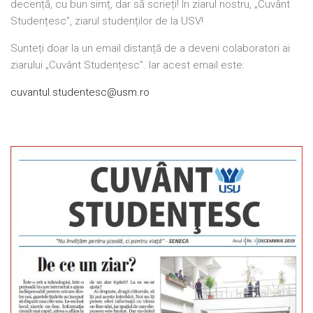
decență, cu bun simț, dar să scrieți! În ziarul nostru, „Cuvânt
Studențesc”, ziarul studenților de la USV!
Sunteți doar la un email distanță de a deveni colaboratori ai
ziarului „Cuvânt Studențesc”. Iar acest email este:
cuvantul.studentesc@usm.ro