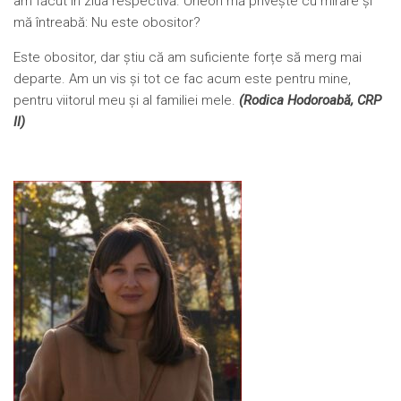
am făcut în ziua respectivă. Uneori mă privește cu mirare și
mă întreabă: Nu este obositor?
Este obositor, dar știu că am suficiente forțe să merg mai
departe. Am un vis și tot ce fac acum este pentru mine,
pentru viitorul meu și al familiei mele.
(Rodica Hodoroabă, CRP
II)