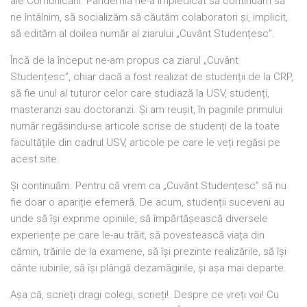
ale Comunicării. Pandemia ne-a împiedicat să continuăm să
ne întâlnim, să socializăm să căutăm colaboratori și, implicit,
să edităm al doilea număr al ziarului „Cuvânt Studențesc”.
Încă de la început ne-am propus ca ziarul „Cuvânt
Studențesc”, chiar dacă a fost realizat de studenții de la CRP,
să fie unul al tuturor celor care studiază la USV, studenți,
masteranzi sau doctoranzi. Și am reușit, în paginile primului
număr regăsindu-se articole scrise de studenți de la toate
facultățile din cadrul USV, articole pe care le veți regăsi pe
acest site.
Și continuăm. Pentru că vrem ca „Cuvânt Studențesc” să nu
fie doar o apariție efemeră. De acum, studenții suceveni au
unde să își exprime opiniile, să împărtășească diversele
experiențe pe care le-au trăit, să povestească viața din
cămin, trăirile de la examene, să își prezinte realizările, să își
cânte iubirile, să își plângă dezamăgirile, și așa mai departe.
Așa că, scrieți dragi colegi, scrieți! Despre ce vreți voi! Cu