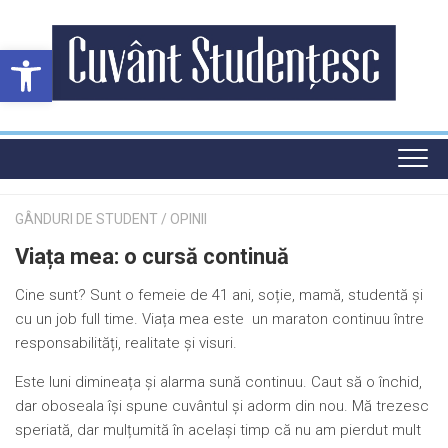
Skip
to
Deschide bara de unelte
content
GÂNDURI DE STUDENT
/
OPINII
Viața mea: o cursă continuă
Cine sunt? Sunt o femeie de 41 ani, soție, mamă, studentă și
cu un job full time. Viața mea este un maraton continuu între
responsabilități, realitate și visuri.
Este luni dimineața și alarma sună continuu. Caut să o închid,
dar oboseala își spune cuvântul și adorm din nou. Mă trezesc
speriată, dar mulțumită în același timp că nu am pierdut mult