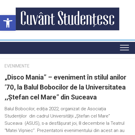
Skip
to
Deschide bara de unelte
content
EVENIMENTE
„Disco Mania” – eveniment în stilul anilor
’70, la Balul Bobocilor de la Universitatea
,,Ștefan cel Mare” din Suceava
Balul Bobocilor, ediția 2022, organizat de Asociația
Studenților din cadrul Universității „Ștefan cel Mare”
Suceava (ASUS), s-a desfășurat joi, 8 decembrie la Teatrul
“Matei Vișniec”. Prezentatorii evenimentului din acest an au