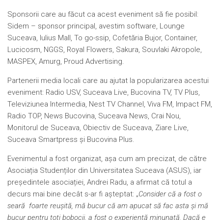
Sponsorii care au făcut ca acest eveniment să fie posibil:
Sidem – sponsor principal, avestim software, Lounge
Suceava, Iulius Mall, To go-ssip, Cofetăria Bujor, Container,
Lucicosm, NGGS, Royal Flowers, Sakura, Souvlaki Akropole,
MASPEX, Amurg, Proud Advertising.
Partenerii media locali care au ajutat la popularizarea acestui
eveniment: Radio USV, Suceava Live, Bucovina TV, TV Plus,
Televiziunea Intermedia, Nest TV Channel, Viva FM, Impact FM,
Radio TOP, News Bucovina, Suceava News, Crai Nou,
Monitorul de Suceava, Obiectiv de Suceava, Ziare Live,
Suceava Smartpress și Bucovina Plus.
Evenimentul a fost organizat, așa cum am precizat, de către
Asociația Studenților din Universitatea Suceava (ASUS), iar
președintele asociației, Andrei Radu, a afirmat că totul a
decurs mai bine decât s-ar fi așteptat: „
Consider că a fost o
seară foarte reușită, mă bucur că am apucat să fac asta și mă
bucur pentru toți bobocii, a fost o experiență minunată. Dacă e