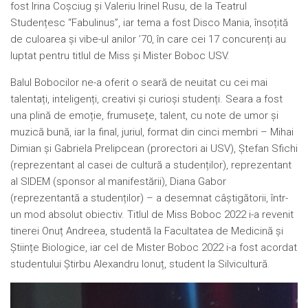
fost Irina Coșciug și Valeriu Irinel Rusu, de la Teatrul
Studențesc “Fabulinus”, iar tema a fost Disco Mania, însoțită
de culoarea și vibe-ul anilor ’70, în care cei 17 concurenți au
luptat pentru titlul de Miss și Mister Boboc USV.
Balul Bobocilor ne-a oferit o seară de neuitat cu cei mai
talentați, inteligenți, creativi și curioși studenți. Seara a fost
una plină de emoție, frumusețe, talent, cu note de umor și
muzică bună, iar la final, juriul, format din cinci membri – Mihai
Dimian și Gabriela Prelipcean (prorectori ai USV), Ștefan Sfichi
(reprezentant al casei de cultură a studenților), reprezentant
al SIDEM (sponsor al manifestării), Diana Gabor
(reprezentantă a studenților) – a desemnat câștigătorii, într-
un mod absolut obiectiv. Titlul de Miss Boboc 2022 i-a revenit
tinerei Onuț Andreea, studentă la Facultatea de Medicină și
Științe Biologice, iar cel de Mister Boboc 2022 i-a fost acordat
studentului Știrbu Alexandru Ionuț, student la Silvicultură.