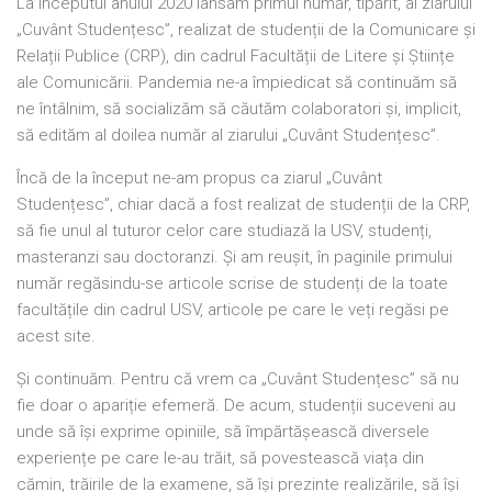
La începutul anului 2020 lansam primul număr, tipărit, al ziarului
„Cuvânt Studențesc”, realizat de studenții de la Comunicare și
Relații Publice (CRP), din cadrul Facultății de Litere și Științe
ale Comunicării. Pandemia ne-a împiedicat să continuăm să
ne întâlnim, să socializăm să căutăm colaboratori și, implicit,
să edităm al doilea număr al ziarului „Cuvânt Studențesc”.
Încă de la început ne-am propus ca ziarul „Cuvânt
Studențesc”, chiar dacă a fost realizat de studenții de la CRP,
să fie unul al tuturor celor care studiază la USV, studenți,
masteranzi sau doctoranzi. Și am reușit, în paginile primului
număr regăsindu-se articole scrise de studenți de la toate
facultățile din cadrul USV, articole pe care le veți regăsi pe
acest site.
Și continuăm. Pentru că vrem ca „Cuvânt Studențesc” să nu
fie doar o apariție efemeră. De acum, studenții suceveni au
unde să își exprime opiniile, să împărtășească diversele
experiențe pe care le-au trăit, să povestească viața din
cămin, trăirile de la examene, să își prezinte realizările, să își