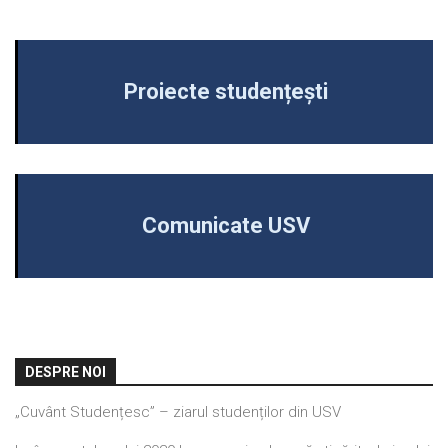
Proiecte studențești
Comunicate USV
DESPRE NOI
„Cuvânt Studențesc” – ziarul studenților din USV