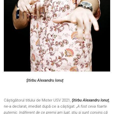
Știrbu Alexandru Ionuț
Câștigătorul titlului de Mister USV 2021,
Știrbu Alexandru Ionuț
,
ne-a declarat, imediat după ce a câștigat: „
A fost ceva foarte
puternic. Indiferent de ce premii am luat, știu și sunt convins că