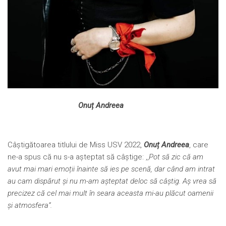
Onuț Andreea
Câștigătoarea titlului de Miss USV 2022,
Onuț Andreea
, care
ne-a spus că nu s-a așteptat să câștige: ,,
Pot să zic că am
avut mai mari emoții înainte să ies pe scenă, dar când am intrat
au cam dispărut și nu m-am așteptat deloc să câștig. Aș vrea să
precizez că cel mai mult în seara aceasta mi-au plăcut oamenii
și atmosfera
”.