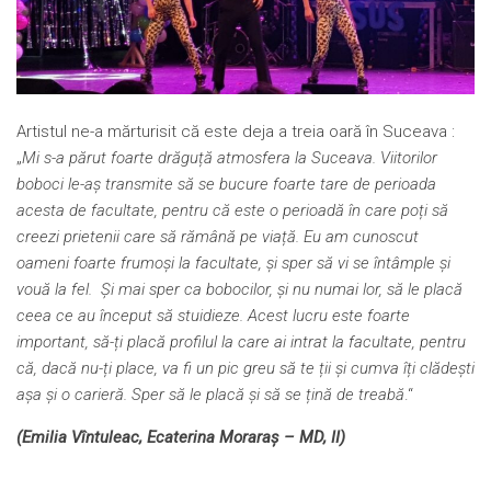
Artistul ne-a mărturisit că este deja a treia oară în Suceava :
„
Mi s-a părut foarte drăguță atmosfera la Suceava. Viitorilor
boboci le-aș transmite să se bucure foarte tare de perioada
acesta de facultate, pentru că este o perioadă în care poți să
creezi prietenii care să rămână pe viață. Eu am cunoscut
oameni foarte frumoși la facultate, și sper să vi se întâmple și
vouă la fel. Și mai sper ca bobocilor, și nu numai lor, să le placă
ceea ce au început să stuidieze. Acest lucru este foarte
important, să-ți placă profilul la care ai intrat la facultate, pentru
că, dacă nu-ți place, va fi un pic greu să te ții și cumva îți clădești
așa și o carieră. Sper să le placă și să se țină de treabă
.“
(Emilia Vîntuleac, Ecaterina Moraraș – MD, II)