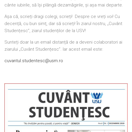
cânte iubirile, să își plângă dezamăgirile, și așa mai departe.
Așa că, scrieți dragi colegi, scrieți! Despre ce vreți voi! Cu
decență, cu bun simț, dar să scrieți! În ziarul nostru, „Cuvânt
Studențesc”, ziarul studenților de la USV!
Sunteți doar la un email distanță de a deveni colaboratori ai
ziarului „Cuvânt Studențesc”. Iar acest email este:
cuvantul.studentesc@usm.ro