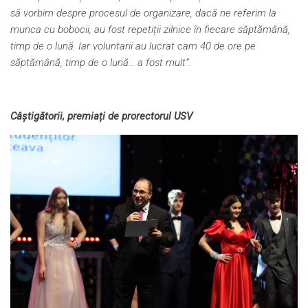
să vorbim despre procesul de organizare, dacă ne referim la
munca cu bobocii, au fost repetiții zilnice în fiecare săptămână,
timp de o lună. Iar voluntarii au lucrat cam 40 de ore pe
săptămână, timp de o lună… a fost mult”.
Câștigătorii, premiați de prorectorul USV