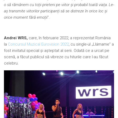
o să rămânem cu toții prieteni pe viitor și probabil toată viața. Le-
aș transmite viitorilor participanți să se distreze în orice loc și
orice moment fără emoții
”.
Andrei WRS,
care, în februarie 2022, a reprezentat România
la
Concursul Muzical Eurovision 2022
, cu single-ul „Llámame” a
fost invitatul special și așteptat al serii. Odată ce a urcat pe
scenă, a făcut publicul să vibreze cu hiturile care l-au făcut
celebru.