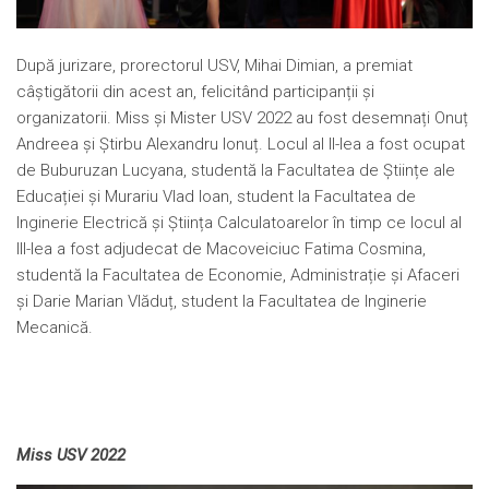
După jurizare, prorectorul USV, Mihai Dimian, a premiat
câștigătorii din acest an, felicitând participanții și
organizatorii. Miss și Mister USV 2022 au fost desemnați Onuț
Andreea și Știrbu Alexandru Ionuț. Locul al II-lea a fost ocupat
de Buburuzan Lucyana, studentă la Facultatea de Științe ale
Educației și Murariu Vlad Ioan, student la Facultatea de
Inginerie Electrică și Știința Calculatoarelor în timp ce locul al
III-lea a fost adjudecat de Macoveiciuc Fatima Cosmina,
studentă la Facultatea de Economie, Administrație și Afaceri
și Darie Marian Vlăduț, student la Facultatea de Inginerie
Mecanică.
Miss USV 2022