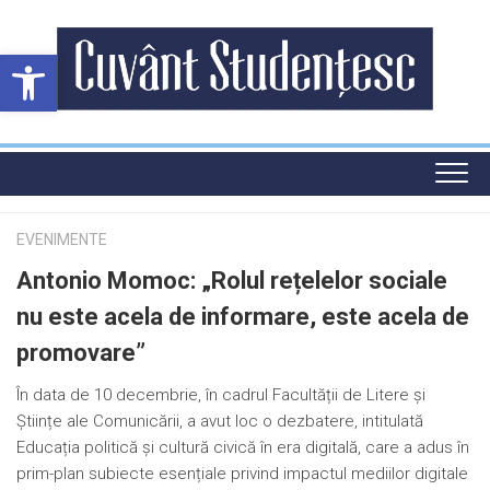
Skip
to
Deschide bara de unelte
content
EVENIMENTE
Antonio Momoc: „Rolul rețelelor sociale
nu este acela de informare, este acela de
promovare”
În data de 10 decembrie, în cadrul Facultății de Litere și
Științe ale Comunicării, a avut loc o dezbatere, intitulată
Educația politică și cultură civică în era digitală, care a adus în
prim-plan subiecte esențiale privind impactul mediilor digitale