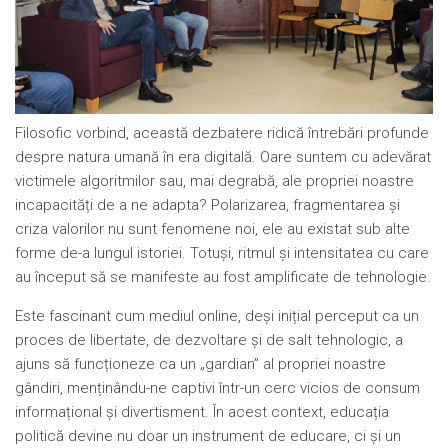
Filosofic vorbind, această dezbatere ridică întrebări profunde
despre natura umană în era digitală. Oare suntem cu adevărat
victimele algoritmilor sau, mai degrabă, ale propriei noastre
incapacități de a ne adapta? Polarizarea, fragmentarea și
criza valorilor nu sunt fenomene noi, ele au existat sub alte
forme de-a lungul istoriei. Totuși, ritmul și intensitatea cu care
au început să se manifeste au fost amplificate de tehnologie.
Este fascinant cum mediul online, deși inițial perceput ca un
proces de libertate, de dezvoltare și de salt tehnologic, a
ajuns să funcționeze ca un „gardian” al propriei noastre
gândiri, menținându-ne captivi într-un cerc vicios de consum
informațional și divertisment. În acest context, educația
politică devine nu doar un instrument de educare, ci și un