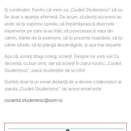
Și continuăm. Pentru că vrem ca „Cuvânt Studențesc” să nu
fie doar o apariție efemeră. De acum, studenții suceveni au
unde să își exprime opiniile, să împărtășească diversele
experiențe pe care le-au trăit, să povestească viața din
cămin, trăirile de la examene, să își prezinte realizările, să își
cânte iubirile, să își plângă dezamăgirile, și așa mai departe.
Așa că, scrieți dragi colegi, scrieți! Despre ce vreți voi! Cu
decență, cu bun simț, dar să scrieți! În ziarul nostru, „Cuvânt
Studențesc”, ziarul studenților de la USV!
Sunteți doar la un email distanță de a deveni colaboratori ai
ziarului „Cuvânt Studențesc”. Iar acest email este:
cuvantul.studentesc@usm.ro