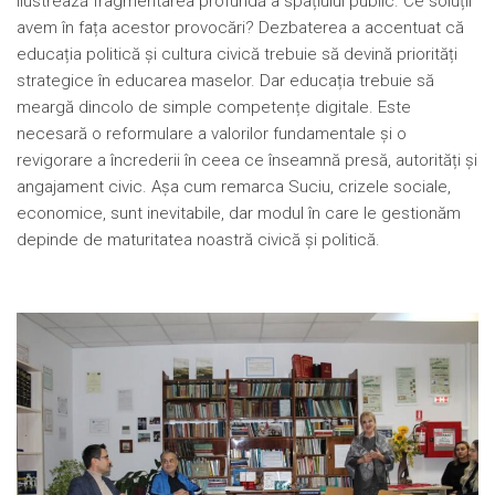
ilustrează fragmentarea profundă a spațiului public. Ce soluții
avem în fața acestor provocări? Dezbaterea a accentuat că
educația politică și cultura civică trebuie să devină priorități
strategice în educarea maselor. Dar educația trebuie să
meargă dincolo de simple competențe digitale. Este
necesară o reformulare a valorilor fundamentale și o
revigorare a încrederii în ceea ce înseamnă presă, autorități și
angajament civic. Așa cum remarca Suciu, crizele sociale,
economice, sunt inevitabile, dar modul în care le gestionăm
depinde de maturitatea noastră civică și politică.