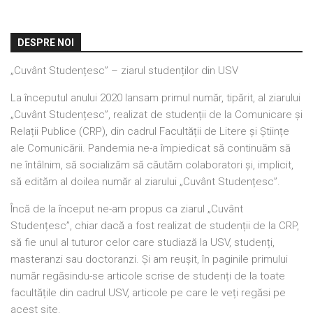
DESPRE NOI
„Cuvânt Studențesc” – ziarul studenților din USV
La începutul anului 2020 lansam primul număr, tipărit, al ziarului
„Cuvânt Studențesc”, realizat de studenții de la Comunicare și
Relații Publice (CRP), din cadrul Facultății de Litere și Științe
ale Comunicării. Pandemia ne-a împiedicat să continuăm să
ne întâlnim, să socializăm să căutăm colaboratori și, implicit,
să edităm al doilea număr al ziarului „Cuvânt Studențesc”.
Încă de la început ne-am propus ca ziarul „Cuvânt
Studențesc”, chiar dacă a fost realizat de studenții de la CRP,
să fie unul al tuturor celor care studiază la USV, studenți,
masteranzi sau doctoranzi. Și am reușit, în paginile primului
număr regăsindu-se articole scrise de studenți de la toate
facultățile din cadrul USV, articole pe care le veți regăsi pe
acest site.