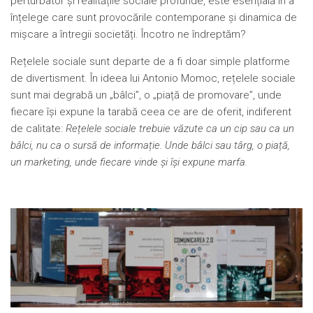
perturbator și realitățile sociale profunde, este esențială în a
înțelege care sunt provocările contemporane și dinamica de
mișcare a întregii societăți. Încotro ne îndreptăm?
Rețelele sociale sunt departe de a fi doar simple platforme
de divertisment. În ideea lui Antonio Momoc, rețelele sociale
sunt mai degrabă un „bâlci”, o „piață de promovare”, unde
fiecare își expune la tarabă ceea ce are de oferit, indiferent
de calitate:
Rețelele sociale trebuie văzute ca un cip sau ca un
bâlci, nu ca o sursă de informație. Unde bâlci sau târg, o piață,
un marketing, unde fiecare vinde și își expune marfa.