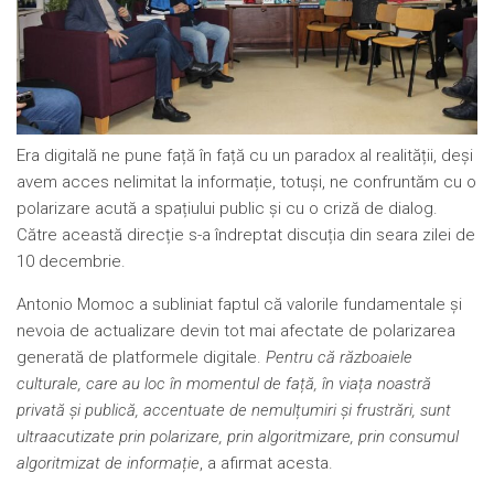
Era digitală ne pune față în față cu un paradox al realității, deși
avem acces nelimitat la informație, totuși, ne confruntăm cu o
polarizare acută a spațiului public și cu o criză de dialog.
Către această direcție s-a îndreptat discuția din seara zilei de
10 decembrie.
Antonio Momoc a subliniat faptul că valorile fundamentale și
nevoia de actualizare devin tot mai afectate de polarizarea
generată de platformele digitale.
Pentru că războaiele
culturale, care au loc în momentul de față, în viața noastră
privată și publică, accentuate de nemulțumiri și frustrări, sunt
ultraacutizate prin polarizare, prin algoritmizare, prin consumul
algoritmizat de informație
, a afirmat acesta.