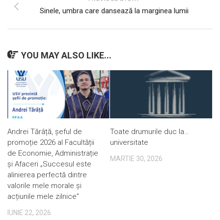
Sinele, umbra care dansează la marginea lumii
YOU MAY ALSO LIKE...
Andrei Tărâță, șeful de
Toate drumurile duc la…
promoție 2026 al Facultății
universitate
de Economie, Administrație
MARTIE 30, 2026
și Afaceri „Succesul este
alinierea perfectă dintre
valorile mele morale și
acțiunile mele zilnice”
IUNIE 22, 2026