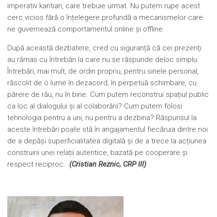
imperativ kantian, care trebuie urmat. Nu putem rupe acest
cerc vicios fără o înțelegere profundă a mecanismelor care
ne guvernează comportamentul online și offline.
După această dezbatere, cred cu siguranță că cei prezenți
au rămas cu întrebări la care nu se răspunde deloc simplu.
Întrebări, mai mult, de ordin propriu, pentru sinele personal,
răscolit de o lume în dezacord, în perpetuă schimbare, cu
părere de rău, nu în bine. Cum putem reconstrui spațiul public
ca loc al dialogului și al colaborării? Cum putem folosi
tehnologia pentru a uni, nu pentru a dezbina? Răspunsul la
aceste întrebări poate stă în angajamentul fiecăruia dintre noi
de a depăși superficialitatea digitală și de a trece la acțiunea
construirii unei relații autentice, bazată pe cooperare și
respect reciproc.
(Cristian Reznic, CRP III)