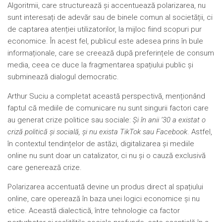
Algoritmii, care structurează și accentuează polarizarea, nu
sunt interesați de adevăr sau de binele comun al societății, ci
de captarea atenției utilizatorilor, la mijloc fiind scopuri pur
economice. În acest fel, publicul este adesea prins în bule
informaționale, care se creează după preferințele de consum
media, ceea ce duce la fragmentarea spațiului public și
subminează dialogul democratic.
Arthur Suciu a completat această perspectivă, menționând
faptul că mediile de comunicare nu sunt singurii factori care
au generat crize politice sau sociale:
Și în anii ’30 a existat o
criză politică și socială, și nu exista TikTok sau Facebook
. Astfel,
în contextul tendințelor de astăzi, digitalizarea și mediile
online nu sunt doar un catalizator, ci nu și o cauză exclusivă
care generează crize.
Polarizarea accentuată devine un produs direct al spațiului
online, care operează în baza unei logici economice și nu
etice. Această dialectică, între tehnologie ca factor