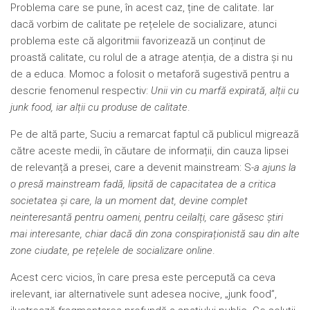
Problema care se pune, în acest caz, ține de calitate. Iar
dacă vorbim de calitate pe rețelele de socializare, atunci
problema este că algoritmii favorizează un conținut de
proastă calitate, cu rolul de a atrage atenția, de a distra și nu
de a educa. Momoc a folosit o metaforă sugestivă pentru a
descrie fenomenul respectiv:
Unii vin cu marfă expirată, alții cu
junk food, iar alții cu produse de calitate
.
Pe de altă parte, Suciu a remarcat faptul că publicul migrează
către aceste medii, în căutare de informații, din cauza lipsei
de relevanță a presei, care a devenit mainstream: S
-a ajuns la
o presă mainstream fadă, lipsită de capacitatea de a critica
societatea și care, la un moment dat, devine complet
neinteresantă pentru oameni, pentru ceilalți, care găsesc știri
mai interesante, chiar dacă din zona conspiraționistă sau din alte
zone ciudate, pe rețelele de socializare online
.
Acest cerc vicios, în care presa este percepută ca ceva
irelevant, iar alternativele sunt adesea nocive, „junk food”,