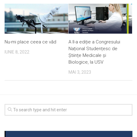
Nu-mi place ceea ce văd
A II-a ediție a Congresului
Național Studențesc de
IUNIE 8, 2022
Științe Medicale și
Biologice, la USV
MAI 3, 2023