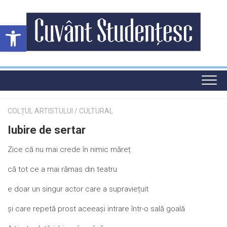
Skip
to
Deschide bara de unelte
content
COLȚUL ARTISTULUI
/
CULTURAL
Iubire de sertar
Zice că nu mai crede în nimic măreț
că tot ce a mai rămas din teatru
e doar un singur actor care a supraviețuit
și care repetă prost aceeași intrare într-o sală goală