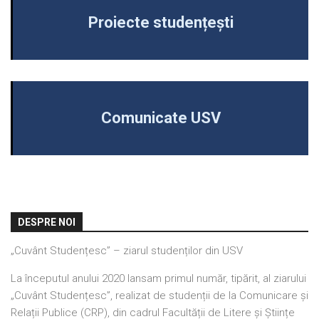
Proiecte studențești
Comunicate USV
DESPRE NOI
„Cuvânt Studențesc” – ziarul studenților din USV
La începutul anului 2020 lansam primul număr, tipărit, al ziarului
„Cuvânt Studențesc”, realizat de studenții de la Comunicare și
Relații Publice (CRP), din cadrul Facultății de Litere și Științe