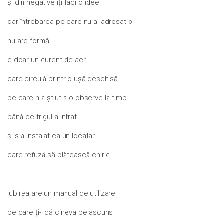
și din negative îți faci o idee
dar întrebarea pe care nu ai adresat-o
nu are formă
e doar un curent de aer
care circulă printr-o ușă deschisă
pe care n-a știut s-o observe la timp
până ce frigul a intrat
și s-a instalat ca un locatar
care refuză să plătească chirie
Iubirea are un manual de utilizare
pe care ți-l dă cineva pe ascuns