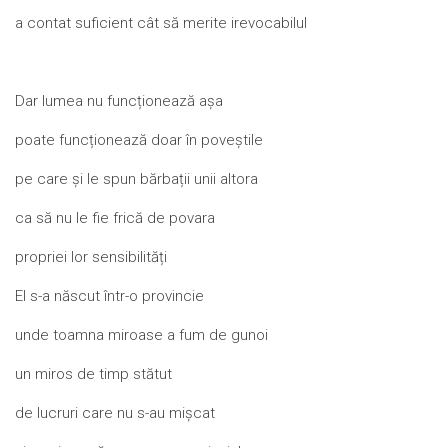
a contat suficient cât să merite irevocabilul
Dar lumea nu funcționează așa
poate funcționează doar în poveștile
pe care și le spun bărbații unii altora
ca să nu le fie frică de povara
propriei lor sensibilități
El s-a născut într-o provincie
unde toamna miroase a fum de gunoi
un miros de timp stătut
de lucruri care nu s-au mișcat