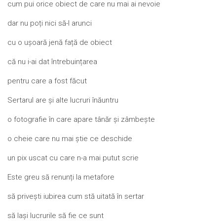
cum pui orice obiect de care nu mai ai nevoie
dar nu poți nici să-l arunci
cu o ușoară jenă față de obiect
că nu i-ai dat întrebuințarea
pentru care a fost făcut
Sertarul are și alte lucruri înăuntru
o fotografie în care apare tânăr și zâmbește
o cheie care nu mai știe ce deschide
un pix uscat cu care n-a mai putut scrie
Este greu să renunți la metafore
să privești iubirea cum stă uitată în sertar
să lași lucrurile să fie ce sunt