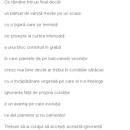
Ce rămâne într-un final decât
un bărbat de vârstă medie pe un scaun
cu o țigară care se termină
ce privește la curtea interioară
a unui bloc construit în grabă
în care plantele de pe balcoanele vecinilor
cresc mai bine decât ar trebui în condițiile sărăciei
cu o încăpățânare vegetală pe care el n-o înțelege
ignoranța față de propria condiție
e un avantaj pe care evoluția
l-a dat plantelor și nu oamenilor
Trebuie să ai curajul să accepți această ignoranță