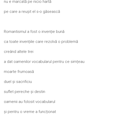
nu e marcată pe nicio hartă
pe care a reușit el s-o găsească
Romantismul a fost o invenție bună
ca toate invențiile care rezolvă o problemă
creând altele trei
a dat oamenilor vocabularul pentru ce simțeau
moarte frumoasă
duel și sacrificiu
suflet pereche și destin
oamenii au folosit vocabularul
și pentru o vreme a funcționat