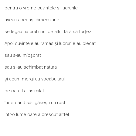
pentru o vreme cuvintele și lucrurile
aveau aceeași dimensiune
se legau natural unul de altul fără să forțezi
Apoi cuvintele au rămas și lucrurile au plecat
sau s-au micșorat
sau și-au schimbat natura
și acum mergi cu vocabularul
pe care l-ai asimilat
încercând să-i găsești un rost
într-o lume care a crescut altfel