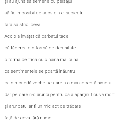
și au ajuns să semene cu peisajul
să fie imposibil de scos din el subiectul
fără să strici ceva
Acolo a învățat că bărbatul tace
că tăcerea e o formă de demnitate
o formă de frică cu o haină mai bună
că sentimentele se poartă înăuntru
ca o monedă veche pe care n-o mai acceptă nimeni
dar pe care n-o arunci pentru că a aparținut cuiva mort
și aruncatul ar fi un mic act de trădare
față de ceva fără nume