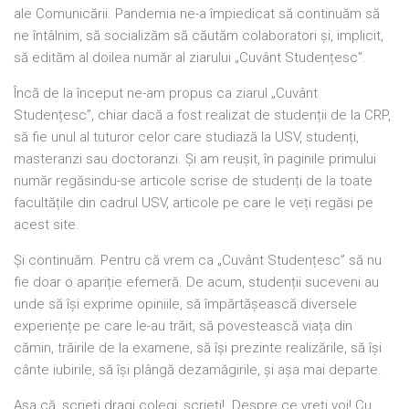
ale Comunicării. Pandemia ne-a împiedicat să continuăm să
ne întâlnim, să socializăm să căutăm colaboratori și, implicit,
să edităm al doilea număr al ziarului „Cuvânt Studențesc”.
Încă de la început ne-am propus ca ziarul „Cuvânt
Studențesc”, chiar dacă a fost realizat de studenții de la CRP,
să fie unul al tuturor celor care studiază la USV, studenți,
masteranzi sau doctoranzi. Și am reușit, în paginile primului
număr regăsindu-se articole scrise de studenți de la toate
facultățile din cadrul USV, articole pe care le veți regăsi pe
acest site.
Și continuăm. Pentru că vrem ca „Cuvânt Studențesc” să nu
fie doar o apariție efemeră. De acum, studenții suceveni au
unde să își exprime opiniile, să împărtășească diversele
experiențe pe care le-au trăit, să povestească viața din
cămin, trăirile de la examene, să își prezinte realizările, să își
cânte iubirile, să își plângă dezamăgirile, și așa mai departe.
Așa că, scrieți dragi colegi, scrieți! Despre ce vreți voi! Cu