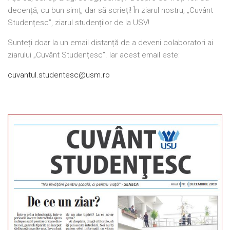
decență, cu bun simț, dar să scrieți! În ziarul nostru, „Cuvânt
Studențesc”, ziarul studenților de la USV!
Sunteți doar la un email distanță de a deveni colaboratori ai
ziarului „Cuvânt Studențesc”. Iar acest email este:
cuvantul.studentesc@usm.ro