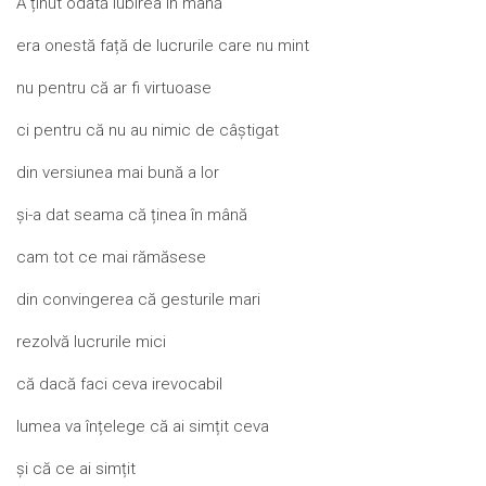
A ținut odată iubirea în mână
era onestă față de lucrurile care nu mint
nu pentru că ar fi virtuoase
ci pentru că nu au nimic de câștigat
din versiunea mai bună a lor
și-a dat seama că ținea în mână
cam tot ce mai rămăsese
din convingerea că gesturile mari
rezolvă lucrurile mici
că dacă faci ceva irevocabil
lumea va înțelege că ai simțit ceva
și că ce ai simțit