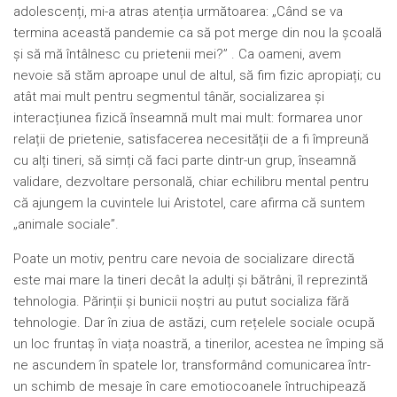
adolescenți, mi-a atras atenția următoarea: „Când se va
termina această pandemie ca să pot merge din nou la școală
și să mă întâlnesc cu prietenii mei?” . Ca oameni, avem
nevoie să stăm aproape unul de altul, să fim fizic apropiați; cu
atât mai mult pentru segmentul tânăr, socializarea și
interacțiunea fizică înseamnă mult mai mult: formarea unor
relații de prietenie, satisfacerea necesității de a fi împreună
cu alți tineri, să simți că faci parte dintr-un grup, înseamnă
validare, dezvoltare personală, chiar echilibru mental pentru
că ajungem la cuvintele lui Aristotel, care afirma că suntem
„animale sociale”.
Poate un motiv, pentru care nevoia de socializare directă
este mai mare la tineri decât la adulți și bătrâni, îl reprezintă
tehnologia. Părinții și bunicii noștri au putut socializa fără
tehnologie. Dar în ziua de astăzi, cum rețelele sociale ocupă
un loc fruntaș în viața noastră, a tinerilor, acestea ne împing să
ne ascundem în spatele lor, transformând comunicarea într-
un schimb de mesaje în care emotiocoanele întruchipează