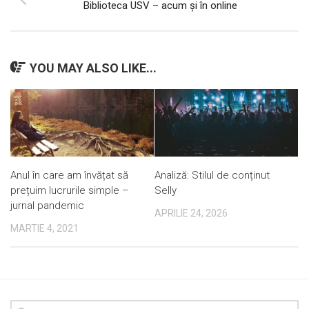
Biblioteca USV – acum și în online
YOU MAY ALSO LIKE...
Anul în care am învățat să
Analiză: Stilul de conținut
prețuim lucrurile simple –
Selly
jurnal pandemic
APRILIE 24, 2026
MARTIE 4, 2021