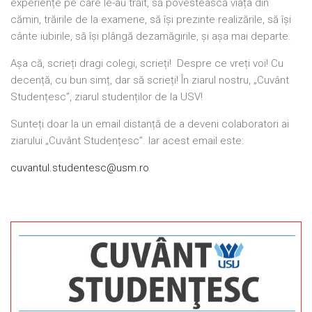
experiențe pe care le-au trăit, să povestească viața din
cămin, trăirile de la examene, să își prezinte realizările, să își
cânte iubirile, să își plângă dezamăgirile, și așa mai departe.
Așa că, scrieți dragi colegi, scrieți! Despre ce vreți voi! Cu
decență, cu bun simț, dar să scrieți! În ziarul nostru, „Cuvânt
Studențesc”, ziarul studenților de la USV!
Sunteți doar la un email distanță de a deveni colaboratori ai
ziarului „Cuvânt Studențesc”. Iar acest email este:
cuvantul.studentesc@usm.ro