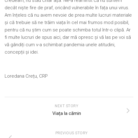
credeam, nu stau chiar așa. Ne-a reamintit că nu suntem
decât niște fire de praf, oricând vulnerabile în fața unui virus.
Am înțeles că nu avem nevoie de prea multe lucruri materiale
și că trebuie să ne trăim viața în cel mai frumos mod posibil,
pentru că nu știm cum se poate schimba totul într-o clipă. Ar
fi multe lucruri de spus aici, dar mă opresc și vă las pe voi să
vă gândiți cum v-a schimbat pandemia unele atitudini,
concepții și idei.
Loredana Crețu, CRP
NEXT STORY
Viața la cămin
PREVIOUS STORY