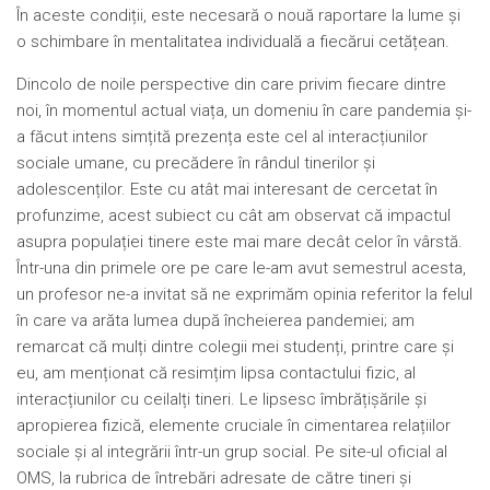
În aceste condiții, este necesară o nouă raportare la lume și
o schimbare în mentalitatea individuală a fiecărui cetățean.
Dincolo de noile perspective din care privim fiecare dintre
noi, în momentul actual viața, un domeniu în care pandemia și-
a făcut intens simțită prezența este cel al interacțiunilor
sociale umane, cu precădere în rândul tinerilor și
adolescenților. Este cu atât mai interesant de cercetat în
profunzime, acest subiect cu cât am observat că impactul
asupra populației tinere este mai mare decât celor în vârstă.
Într-una din primele ore pe care le-am avut semestrul acesta,
un profesor ne-a invitat să ne exprimăm opinia referitor la felul
în care va arăta lumea după încheierea pandemiei; am
remarcat că mulți dintre colegii mei studenți, printre care și
eu, am menționat că resimțim lipsa contactului fizic, al
interacțiunilor cu ceilalți tineri. Le lipsesc îmbrățișările și
apropierea fizică, elemente cruciale în cimentarea relațiilor
sociale și al integrării într-un grup social. Pe site-ul oficial al
OMS, la rubrica de întrebări adresate de către tineri și