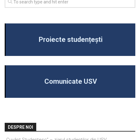
Proiecte studențești
Comunicate USV
DESPRE NOI
„Cuvânt Studențesc” – ziarul studenților din USV