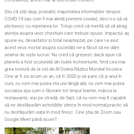
coronavirus, acest măr al discordiei modern.
Știu că știți deja, probabil, majoritatea informațiilor despre
COVID-19 sau cum îl mai alintă prietenii
coviduț
, deci n-o să vă
plictisesc cu repetarea lor. Totuși cred că merită să vă atrag
atenția asupra unor chestiuni care trebuie spuse. Impactul, aș
spune eu, devastator și total neașteptat, pe care l-a avut
acest virus mortal asupra societății ne-a făcut să ne dăm
seama de niște lucruri. Nu cred că greșesc dacă spun că
planeta a fost scuturată din toate încheieturile, fiind cea mai
grea lovitură de la cel de-Al Doilea Război Mondial încoace.
Cine ar fi zis acum un an, că în 2020 și se pare că și anul în
curs, nu vom mai putea sta unii lângă alții, nu vom mai putea
socializa așa cum o făceam tot timpul înainte, mânca la
restaurante, ieși pe stradă, de fapt, că nu vom mai fi capabili
să ne desfășurăm activitățile zilnice în mod normal,practic să
nu desfășurăm viața în mod firesc. Cine știa de Zoom sau
Google Meet până acum?