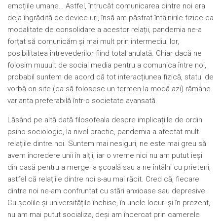
emoțiile umane… Astfel, întrucât comunicarea dintre noi era
deja îngrădită de device-uri, însă am păstrat întâlnirile fizice ca
modalitate de consolidare a acestor relații, pandemia ne-a
forțat să comunicăm și mai mult prin intermediul lor,
posibilitatea întrevederilor fiind total anulată. Chiar dacă ne
folosim muuult de social media pentru a comunica între noi,
probabil suntem de acord că tot interacțiunea fizică, statul de
vorbă on-site (ca să folosesc un termen la modă azi) rămâne
varianta preferabilă într-o societate avansată.
Lăsând pe altă dată filosofeala despre implicațiile de ordin
psiho-sociologic, la nivel practic, pandemia a afectat mult
relațiile dintre noi. Suntem mai nesiguri, ne este mai greu să
avem încredere unii în alții, iar o vreme nici nu am putut ieși
din casă pentru a merge la școală sau a ne întâlni cu prieteni,
astfel că relațiile dintre noi s-au mai răcit. Cred că, fiecare
dintre noi ne-am confruntat cu stări anxioase sau depresive.
Cu școlile și universitățile închise, în unele locuri și în prezent,
nu am mai putut socializa, deși am încercat prin camerele