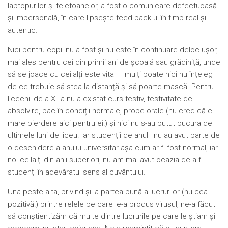
laptopurilor și telefoanelor, a fost o comunicare defectuoasă
și impersonală, în care lipsește feed-back-ul în timp real și
autentic.
Nici pentru copii nu a fost și nu este în continuare deloc ușor,
mai ales pentru cei din primii ani de școală sau grădiniță, unde
să se joace cu ceilalți este vital – mulți poate nici nu înțeleg
de ce trebuie să stea la distanță și să poarte mască. Pentru
liceenii de a XII-a nu a existat curs festiv, festivitate de
absolvire, bac în condiții normale, probe orale (nu cred că e
mare pierdere aici pentru ei!) și nici nu s-au putut bucura de
ultimele luni de liceu. Iar studenții de anul I nu au avut parte de
o deschidere a anului universitar așa cum ar fi fost normal, iar
noi ceilalți din anii superiori, nu am mai avut ocazia de a fi
studenți în adevăratul sens al cuvântului.
Una peste alta, privind și la partea bună a lucrurilor (nu cea
pozitivă!) printre relele pe care le-a produs virusul, ne-a făcut
să conștientizăm că multe dintre lucrurile pe care le știam și