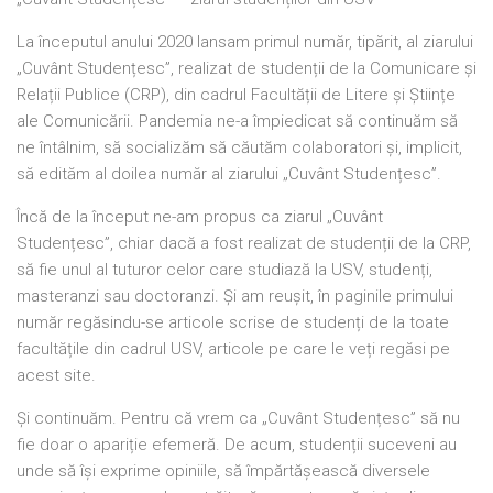
La începutul anului 2020 lansam primul număr, tipărit, al ziarului
„Cuvânt Studențesc”, realizat de studenții de la Comunicare și
Relații Publice (CRP), din cadrul Facultății de Litere și Științe
ale Comunicării. Pandemia ne-a împiedicat să continuăm să
ne întâlnim, să socializăm să căutăm colaboratori și, implicit,
să edităm al doilea număr al ziarului „Cuvânt Studențesc”.
Încă de la început ne-am propus ca ziarul „Cuvânt
Studențesc”, chiar dacă a fost realizat de studenții de la CRP,
să fie unul al tuturor celor care studiază la USV, studenți,
masteranzi sau doctoranzi. Și am reușit, în paginile primului
număr regăsindu-se articole scrise de studenți de la toate
facultățile din cadrul USV, articole pe care le veți regăsi pe
acest site.
Și continuăm. Pentru că vrem ca „Cuvânt Studențesc” să nu
fie doar o apariție efemeră. De acum, studenții suceveni au
unde să își exprime opiniile, să împărtășească diversele