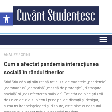
Skip
to
Deschide bara de unelte
content
ANALIZE
/
OPINII
Cum a afectat pandemia interacțiunea
socială în rândul tinerilor
Știu! Știu că v-ați săturat să tot auziți de cuvintele „pandemie”
„coronavirus” „carantină” „mască de protecție” „distanțare
socială” și „dezinfectarea mâinilor”. Tot atât de bine știu că
de un an de zile subiectul principal de discuții și desigur,
sursa multor neînțelegeri și dispute, este bine-cunoscutul