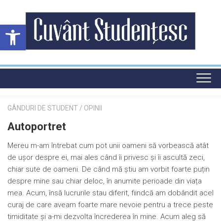
Skip
to
Deschide bara de unelte
content
GÂNDURI DE STUDENT
/
OPINII
Autoportret
Mereu m-am întrebat cum pot unii oameni să vorbească atât
de ușor despre ei, mai ales când îi privesc și îi ascultă zeci,
chiar sute de oameni. De când mă știu am vorbit foarte puțin
despre mine sau chiar deloc, în anumite perioade din viața
mea. Acum, însă lucrurile stau diferit, fiindcă am dobândit acel
curaj de care aveam foarte mare nevoie pentru a trece peste
timiditate și a-mi dezvolta încrederea în mine. Acum aleg să