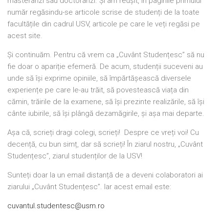
masteranzi sau doctoranzi. Și am reușit, în paginile primului
număr regăsindu-se articole scrise de studenți de la toate
facultățile din cadrul USV, articole pe care le veți regăsi pe
acest site.
Și continuăm. Pentru că vrem ca „Cuvânt Studențesc” să nu
fie doar o apariție efemeră. De acum, studenții suceveni au
unde să își exprime opiniile, să împărtășească diversele
experiențe pe care le-au trăit, să povestească viața din
cămin, trăirile de la examene, să își prezinte realizările, să își
cânte iubirile, să își plângă dezamăgirile, și așa mai departe.
Așa că, scrieți dragi colegi, scrieți! Despre ce vreți voi! Cu
decență, cu bun simț, dar să scrieți! În ziarul nostru, „Cuvânt
Studențesc”, ziarul studenților de la USV!
Sunteți doar la un email distanță de a deveni colaboratori ai
ziarului „Cuvânt Studențesc”. Iar acest email este:
cuvantul.studentesc@usm.ro