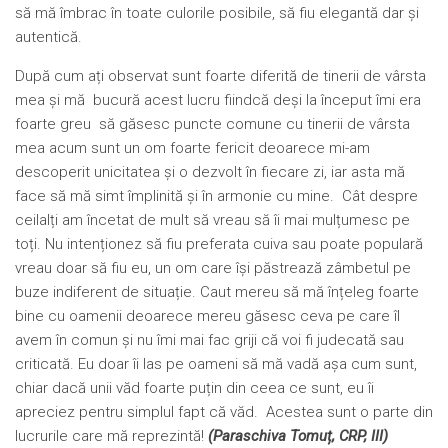
să mă îmbrac în toate culorile posibile, să fiu elegantă dar și
autentică.
După cum ați observat sunt foarte diferită de tinerii de vârsta
mea și mă bucură acest lucru fiindcă deși la început îmi era
foarte greu să găsesc puncte comune cu tinerii de vârsta
mea acum sunt un om foarte fericit deoarece mi-am
descoperit unicitatea și o dezvolt în fiecare zi, iar asta mă
face să mă simt împlinită și în armonie cu mine. Cât despre
ceilalți am încetat de mult să vreau să îi mai mulțumesc pe
toți. Nu intenționez să fiu preferata cuiva sau poate populară
vreau doar să fiu eu, un om care își păstrează zâmbetul pe
buze indiferent de situație. Caut mereu să mă înțeleg foarte
bine cu oamenii deoarece mereu găsesc ceva pe care îl
avem în comun și nu îmi mai fac griji că voi fi judecată sau
criticată. Eu doar îi las pe oameni să mă vadă așa cum sunt,
chiar dacă unii văd foarte puțin din ceea ce sunt, eu îi
apreciez pentru simplul fapt că văd. Acestea sunt o parte din
lucrurile care mă reprezintă!
(Paraschiva Tomuț, CRP, III)