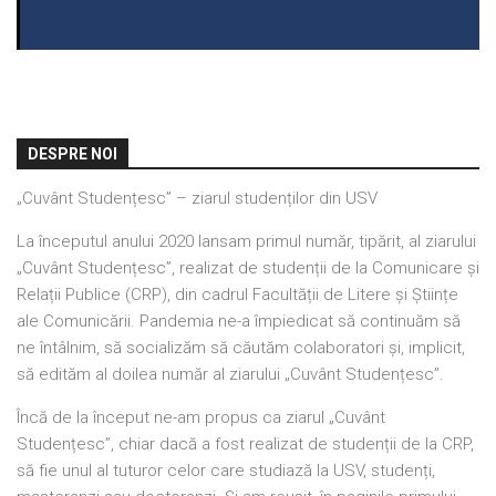
DESPRE NOI
„Cuvânt Studențesc” – ziarul studenților din USV
La începutul anului 2020 lansam primul număr, tipărit, al ziarului
„Cuvânt Studențesc”, realizat de studenții de la Comunicare și
Relații Publice (CRP), din cadrul Facultății de Litere și Științe
ale Comunicării. Pandemia ne-a împiedicat să continuăm să
ne întâlnim, să socializăm să căutăm colaboratori și, implicit,
să edităm al doilea număr al ziarului „Cuvânt Studențesc”.
Încă de la început ne-am propus ca ziarul „Cuvânt
Studențesc”, chiar dacă a fost realizat de studenții de la CRP,
să fie unul al tuturor celor care studiază la USV, studenți,