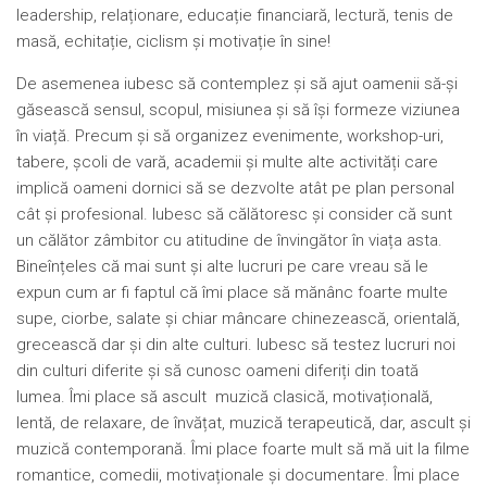
leadership, relaționare, educație financiară, lectură, tenis de
masă, echitație, ciclism și motivație în sine!
De asemenea iubesc să contemplez și să ajut oamenii să-și
găsească sensul, scopul, misiunea și să își formeze viziunea
în viață. Precum și să organizez evenimente, workshop-uri,
tabere, școli de vară, academii și multe alte activități care
implică oameni dornici să se dezvolte atât pe plan personal
cât și profesional. Iubesc să călătoresc și consider că sunt
un călător zâmbitor cu atitudine de învingător în viața asta.
Bineînțeles că mai sunt și alte lucruri pe care vreau să le
expun cum ar fi faptul că îmi place să mănânc foarte multe
supe, ciorbe, salate și chiar mâncare chinezească, orientală,
grecească dar și din alte culturi. Iubesc să testez lucruri noi
din culturi diferite și să cunosc oameni diferiți din toată
lumea. Îmi place să ascult muzică clasică, motivațională,
lentă, de relaxare, de învățat, muzică terapeutică, dar, ascult și
muzică contemporană. Îmi place foarte mult să mă uit la filme
romantice, comedii, motivaționale și documentare. Îmi place