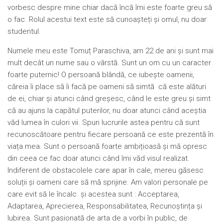
vorbesc despre mine chiar dacă încă îmi este foarte greu să
o fac. Rolul acestui text este să cunoașteți și omul, nu doar
studentul.
Numele meu este Tomuț Paraschiva, am 22 de ani și sunt mai
mult decât un nume sau o vârstă. Sunt un om cu un caracter
foarte puternic! O persoană blândă, ce iubește oamenii,
căreia îi place să îi facă pe oameni să simtă că este alături
de ei, chiar și atunci când greșesc, când le este greu și simt
că au ajuns la capătul puterilor, nu doar atunci când aceștia
văd lumea în culori vii. Spun lucrurile astea pentru că sunt
recunoscătoare pentru fiecare persoană ce este prezentă în
viața mea. Sunt o persoană foarte ambițioasă și mă opresc
din ceea ce fac doar atunci când îmi văd visul realizat.
Indiferent de obstacolele care apar în cale, mereu găsesc
soluții și oameni care să mă sprijine. Am valori personale pe
care evit să le încalc și acestea sunt : Acceptarea,
Adaptarea, Aprecierea, Responsabilitatea, Recunoștința și
Iubirea. Sunt pasionată de arta de a vorbi în public, de