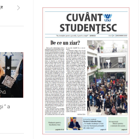
țe
şi ” a