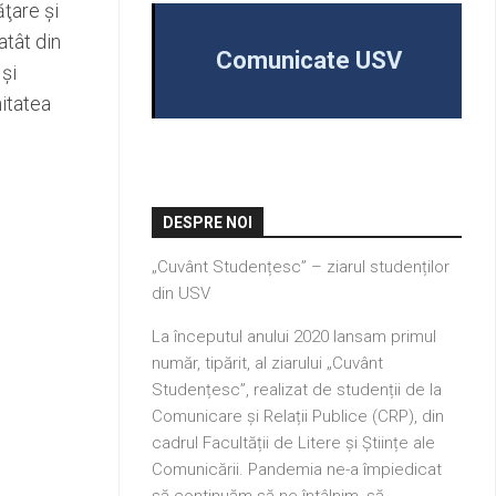
ăţare şi
atât din
Comunicate USV
 şi
nitatea
DESPRE NOI
„Cuvânt Studențesc” – ziarul studenților
din USV
La începutul anului 2020 lansam primul
număr, tipărit, al ziarului „Cuvânt
Studențesc”, realizat de studenții de la
Comunicare și Relații Publice (CRP), din
cadrul Facultății de Litere și Științe ale
Comunicării. Pandemia ne-a împiedicat
să continuăm să ne întâlnim, să