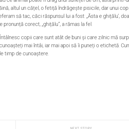
nă, altul un cățel, o fetiță îndrăgește pisicile, dar unui copil
feram să tac, căci răspunsul lui a fost: „Ăsta e ghițălu’, d
 pronunță corect, „ghițălu”, a rămas la fel.
tâlnesc copii care sunt atât de buni și care zilnic mă surp
unoașteți mai întâi, iar mai apoi să îi puneți o etichetă. Cu
e de timp de cunoaștere.
NEXT STORY