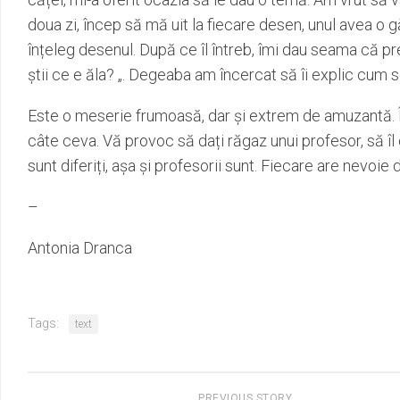
doua zi, încep să mă uit la fiecare desen, unul avea o găi
înțeleg desenul. După ce îl întreb, îmi dau seama că pre
știi ce e ăla? „. Degeaba am încercat să îi explic cum se
Este o meserie frumoasă, dar și extrem de amuzantă. În
câte ceva. Vă provoc să dați răgaz unui profesor, să îl c
sunt diferiți, așa și profesorii sunt. Fiecare are nevoi
–
Antonia Dranca
Tags:
text
PREVIOUS STORY