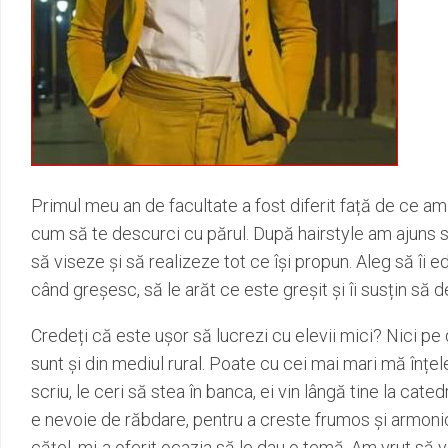
Primul meu an de facultate a fost diferit față de ce am în
cum să te descurci cu părul. După hairstyle am ajuns să
să viseze și să realizeze tot ce își propun. Aleg să îi ed
când greșesc, să le arăt ce este greșit și îi susțin să
Credeți că este ușor să lucrezi cu elevii mici? Nici pe d
sunt și din mediul rural. Poate cu cei mai mari mă înțel
scriu, le ceri să stea în banca, ei vin lângă tine la cate
e nevoie de răbdare, pentru a creste frumos și armonio
cățel, mi-a oferit ocazia să le dau o temă. Am vrut să v