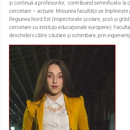
şi continuă a profesorilor, contribuind semnificativ la c
cercetare – acțiune. Misiunea facultăţii se împlineşte 
Regiunea Nord Est (inspectorate şcolare, şcoli şi grădin
cercetare cu instituţii educaţionale europene). Faculta
deschiderii către căutare şi schimbare, prin experienţe