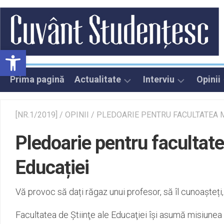
Skip
to
content
Deschide bara de unelte
Prima pagină
Actualitate
Interviu
Opinii
Oportunități
Și ei au fost stud
Ana
[NR.1/2019]
/
OPINII
/
PLEDOARIE PENTRU FACULTATEA 
Călătorii
Gân
Pledoarie pentru facultate
Utile
Pled
me
Educației
Prețuri studențești
Vă provoc să dați răgaz unui profesor, să îl cunoașteți, 
Facultatea de Ştiinţe ale Educaţiei îşi asumă misiunea