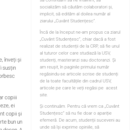
socializăm să căutăm colaboratori și,
implicit, să edităm al doilea număr al
ziarului „Cuvânt Studențesc”.
Încă de la început ne-am propus ca ziarul
„Cuvânt Studențesc”, chiar dacă a fost
realizat de studenții de la CRP, să fie unul
al tuturor celor care studiază la USV,
, înveți și
studenți, masteranzi sau doctoranzi. Și
am reușit, în paginile primului număr
i susțin
regăsindu-se articole scrise de studenți
 vorbesc
de la toate facultățile din cadrul USV,
articole pe care le veți regăsi pe acest
site.
r copiii
eze, ei
Și continuăm. Pentru că vrem ca „Cuvânt
nt copii și
Studențesc” să nu fie doar o apariție
efemeră. De acum, studenții suceveni au
rte bun un
unde să își exprime opiniile, să
un desen. A