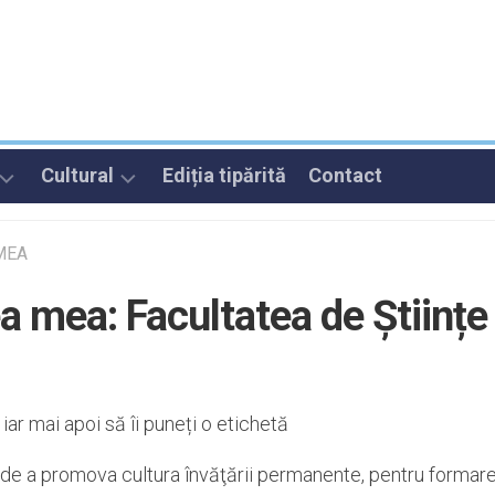
Cultural
Ediția tipărită
Contact
enți
lize
Colțul artistului
MEA
duri de student
Timp liber
a mea: Facultatea de Științe
oarie pentru facultatea
a
iar mai apoi să îi puneți o etichetă
 de a promova cultura învăţării permanente, pentru formarea