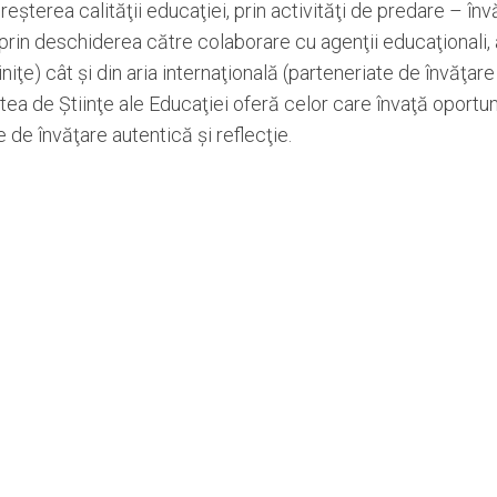
reşterea calităţii educaţiei, prin activităţi de predare – înv
prin deschiderea către colaborare cu agenţii educaţionali, 
iţe) cât şi din aria internaţională (parteneriate de învăţare
tea de Ştiinţe ale Educaţiei oferă celor care învaţă oportu
 de învăţare autentică şi reflecţie.