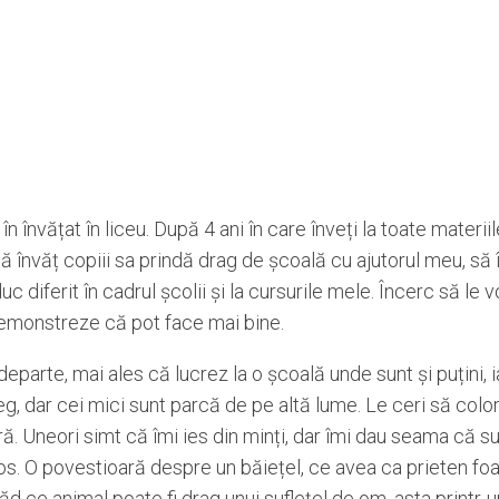
 învățat în liceu. După 4 ani în care înveți la toate materiile
 învăț copiii sa prindă drag de școală cu ajutorul meu, să î
uc diferit în cadrul școlii și la cursurile mele. Încerc să le
 demonstreze că pot face mai bine.
eparte, mai ales că lucrez la o școală unde sunt și puțini, ia
eg, dar cei mici sunt parcă de pe altă lume. Le ceri să color
dră. Uneori simt că îmi ies din minți, dar îmi dau seama că su
s. O povestioară despre un băiețel, ce avea ca prieten foa
ăd ce animal poate fi drag unui suflețel de om, asta printr-