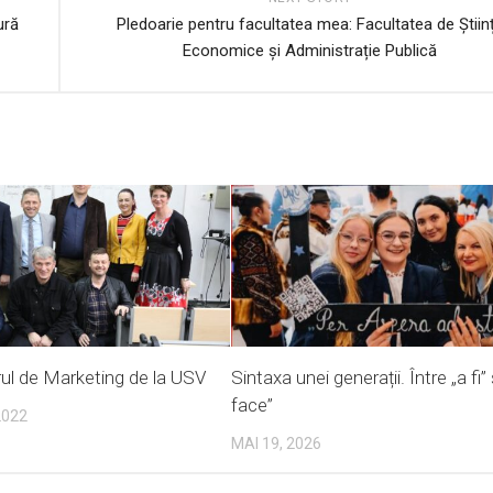
ură
Pledoarie pentru facultatea mea: Facultatea de Știin
Economice și Administrație Publică
rul de Marketing de la USV
Sintaxa unei generații. Între „a fi” 
face”
2022
MAI 19, 2026