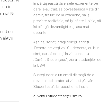
împărtășească diversele experiențe pe
 nu îi
care le-au trăit, să povestească viața din
oamna! Nu
cămin, trăirile de la examene, să își
prezinte realizările, să își cânte iubirile, să
își plângă dezamăgirile, și așa mai
rind cu
departe.
m elevii
Așa că, scrieți dragi colegi, scrieți!
Despre ce vreți voi! Cu decență, cu bun
simț, dar să scrieți! În ziarul nostru,
„Cuvânt Studențesc”, ziarul studenților de
la USV!
Sunteți doar la un email distanță de a
deveni colaboratori ai ziarului „Cuvânt
Studențesc”. Iar acest email este:
cuvantul.studentesc@usm.ro