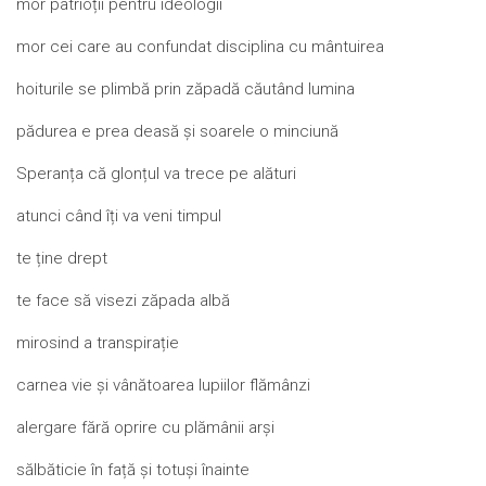
mor patrioții pentru ideologii
mor cei care au confundat disciplina cu mântuirea
hoiturile se plimbă prin zăpadă căutând lumina
pădurea e prea deasă și soarele o minciună
Speranța că glonțul va trece pe alături
atunci când îți va veni timpul
te ține drept
te face să visezi zăpada albă
mirosind a transpirație
carnea vie și vânătoarea lupiilor flămânzi
alergare fără oprire cu plămânii arși
sălbăticie în față și totuși înainte