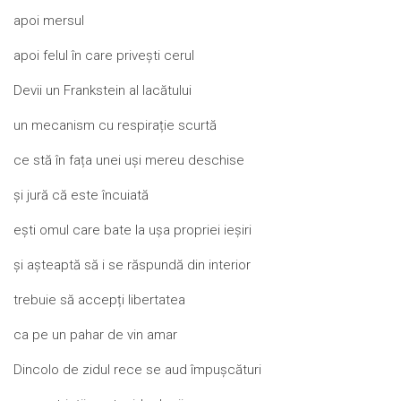
apoi mersul
apoi felul în care privești cerul
Devii un Frankstein al lacătului
un mecanism cu respirație scurtă
ce stă în fața unei uși mereu deschise
și jură că este încuiată
ești omul care bate la ușa propriei ieșiri
și așteaptă să i se răspundă din interior
trebuie să accepți libertatea
ca pe un pahar de vin amar
Dincolo de zidul rece se aud împușcături