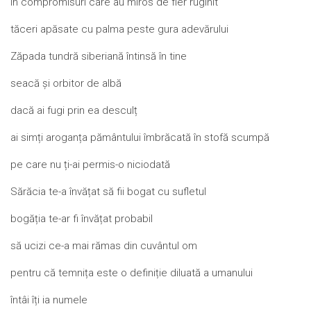
în compromisuri care au miros de fier ruginit
tăceri apăsate cu palma peste gura adevărului
Zăpada tundră siberiană întinsă în tine
seacă și orbitor de albă
dacă ai fugi prin ea desculț
ai simți aroganța pământului îmbrăcată în stofă scumpă
pe care nu ți-ai permis-o niciodată
Sărăcia te-a învățat să fii bogat cu sufletul
bogăția te-ar fi învățat probabil
să ucizi ce-a mai rămas din cuvântul om
pentru că temnița este o definiție diluată a umanului
întâi îți ia numele