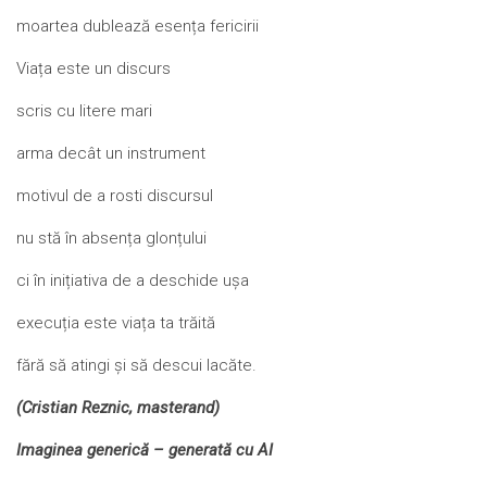
moartea dublează esența fericirii
Viața este un discurs
scris cu litere mari
arma decât un instrument
motivul de a rosti discursul
nu stă în absența glonțului
ci în inițiativa de a deschide ușa
execuția este viața ta trăită
fără să atingi și să descui lacăte.
(Cristian Reznic, masterand)
Imaginea generică – generată cu AI