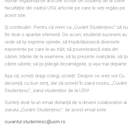
număr regăsindu-se articole scrise de studenți de la toate
facultățile din cadrul USV, articole pe care le veți regăsi pe
acest site.
Și continuăm. Pentru că vrem ca „Cuvânt Studențesc” să nu
fie doar o apariție efemeră. De acum, studenții suceveni au
unde să își exprime opiniile, să împărtășească diversele
experiențe pe care le-au trăit, să povestească viața din
cămin, trăirile de la examene, să își prezinte realizările, să își
cânte iubirile, să își plângă dezamăgirile, și așa mai departe.
Așa că, scrieți dragi colegi, scrieți! Despre ce vreți voi! Cu
decență, cu bun simț, dar să scrieți! În ziarul nostru, „Cuvânt
Studențesc”, ziarul studenților de la USV!
Sunteți doar la un email distanță de a deveni colaboratori ai
ziarului „Cuvânt Studențesc”. Iar acest email este:
cuvantul.studentesc@usm.ro