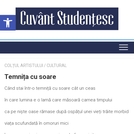
Skip
to
Deschide bara de unelte
content
COLȚUL ARTISTULUI
/
CULTURAL
Temnița cu soare
Când stai într-o temniță cu soare cât un ceas
în care lumina e o lamă care măsoară carnea timpului
ca pe niște oase rămase după ospățul unei vieți trăite morbid
viața scufundată în omoruri mici