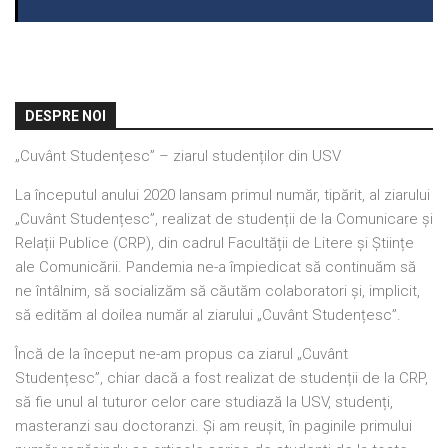
DESPRE NOI
„Cuvânt Studențesc” – ziarul studenților din USV
La începutul anului 2020 lansam primul număr, tipărit, al ziarului
„Cuvânt Studențesc”, realizat de studenții de la Comunicare și
Relații Publice (CRP), din cadrul Facultății de Litere și Științe
ale Comunicării. Pandemia ne-a împiedicat să continuăm să
ne întâlnim, să socializăm să căutăm colaboratori și, implicit,
să edităm al doilea număr al ziarului „Cuvânt Studențesc”.
Încă de la început ne-am propus ca ziarul „Cuvânt
Studențesc”, chiar dacă a fost realizat de studenții de la CRP,
să fie unul al tuturor celor care studiază la USV, studenți,
masteranzi sau doctoranzi. Și am reușit, în paginile primului