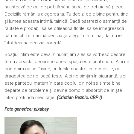
nuanțează pe cei ce pot rămâne și cei ce trebuie să plece.
Deciziile rămân la alegerea ta. Tu decizi ce e bine pentru tine
și lumea aceasta intimă, tainică. Dacă păstrezi o sămânță de
răutate e probabil să se ofilească florile, să se înnegrească
pământul. Te macină decizia și alegi, într-un final, dar nu iei
întotdeauna decizia corectă.
Spațiul intim este ceva minunat, am ales să vorbesc despre
tema aceasta, deoarece acest spațiu este unul sacru. Aici ne
contopim cu noi înșine, cu fricile noastre, cu obsesiile, cu
dragostea ce ne joacă feste. Aici ne simțim în siguranță, aici
este pântecul matern în care copilul din noi se simte bine,
departe de probleme și devine domolit, absorbit de liniște
într-o profundă meditație.
(Cristian Reznic, CRP I)
Foto generice: pixabay