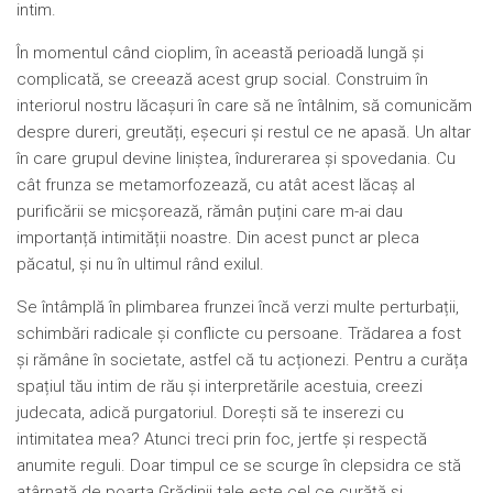
intim.
În momentul când cioplim, în această perioadă lungă și
complicată, se creează acest grup social. Construim în
interiorul nostru lăcașuri în care să ne întâlnim, să comunicăm
despre dureri, greutăți, eșecuri și restul ce ne apasă. Un altar
în care grupul devine liniștea, îndurerarea și spovedania. Cu
cât frunza se metamorfozează, cu atât acest lăcaș al
purificării se micșorează, rămân puțini care m-ai dau
importanță intimității noastre. Din acest punct ar pleca
păcatul, și nu în ultimul rând exilul.
Se întâmplă în plimbarea frunzei încă verzi multe perturbații,
schimbări radicale și conflicte cu persoane. Trădarea a fost
și rămâne în societate, astfel că tu acționezi. Pentru a curăța
spațiul tău intim de rău și interpretările acestuia, creezi
judecata, adică purgatoriul. Dorești să te inserezi cu
intimitatea mea? Atunci treci prin foc, jertfe și respectă
anumite reguli. Doar timpul ce se scurge în clepsidra ce stă
atârnată de poarta Grădinii tale este cel ce curăță și