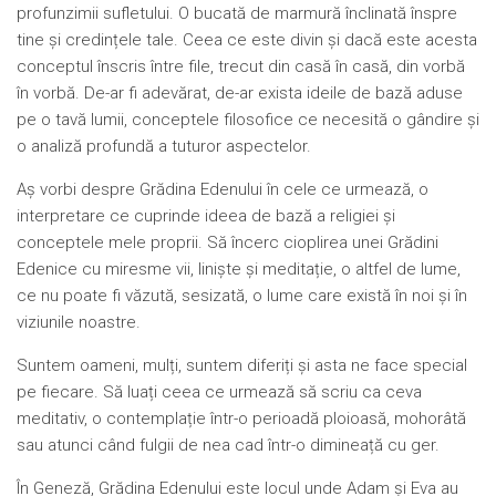
profunzimii sufletului. O bucată de marmură înclinată înspre
tine și credințele tale. Ceea ce este divin și dacă este acesta
conceptul înscris între file, trecut din casă în casă, din vorbă
în vorbă. De-ar fi adevărat, de-ar exista ideile de bază aduse
pe o tavă lumii, conceptele filosofice ce necesită o gândire și
o analiză profundă a tuturor aspectelor.
Aș vorbi despre Grădina Edenului în cele ce urmează, o
interpretare ce cuprinde ideea de bază a religiei și
conceptele mele proprii. Să încerc cioplirea unei Grădini
Edenice cu miresme vii, liniște și meditație, o altfel de lume,
ce nu poate fi văzută, sesizată, o lume care există în noi și în
viziunile noastre.
Suntem oameni, mulți, suntem diferiți și asta ne face special
pe fiecare. Să luați ceea ce urmează să scriu ca ceva
meditativ, o contemplație într-o perioadă ploioasă, mohorâtă
sau atunci când fulgii de nea cad într-o dimineață cu ger.
În Geneză, Grădina Edenului este locul unde Adam și Eva au