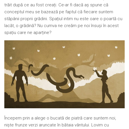
trăit după ce au fost creați. Ce-ar fi dacă aș spune că
conceptul meu se bazează pe faptul că fiecare suntem
stăpânii proprii grădini. Spațiul intim nu este oare o poartă cu
lacăt, o grădină? Nu cumva ne creăm pe noi însuși în acest
spațiu care ne aparține?
Începem prin a alege o bucată de piatră care suntem noi,
niște frunze verzi aruncate în bătaia vântului. Lovim cu