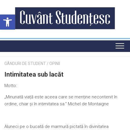
Skip
to
Deschide bara de unelte
content
GÂNDURI DE STUDENT
/
OPINII
Intimitatea sub lacăt
Motto:
„Minunată viață este aceea care se menține necontenit în
ordine, chiar și în intimitatea sa.” Michel de Montaigne
Aluneci pe o bucată de marmură pictată în divinitatea