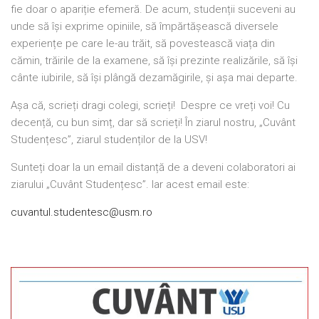
fie doar o apariție efemeră. De acum, studenții suceveni au
unde să își exprime opiniile, să împărtășească diversele
experiențe pe care le-au trăit, să povestească viața din
cămin, trăirile de la examene, să își prezinte realizările, să își
cânte iubirile, să își plângă dezamăgirile, și așa mai departe.
Așa că, scrieți dragi colegi, scrieți! Despre ce vreți voi! Cu
decență, cu bun simț, dar să scrieți! În ziarul nostru, „Cuvânt
Studențesc”, ziarul studenților de la USV!
Sunteți doar la un email distanță de a deveni colaboratori ai
ziarului „Cuvânt Studențesc”. Iar acest email este:
cuvantul.studentesc@usm.ro