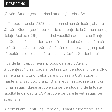
DESPRE NOI
„Cuvânt Studențesc” – ziarul studenților din USV
La începutul anului 2020 lansam primul număr, tipărit, al ziarului
„Cuvânt Studențesc”, realizat de studenții de la Comunicare și
Relații Publice (CRP), din cadrul Facultății de Litere și Științe
ale Comunicării. Pandemia ne-a împiedicat să continuăm să
ne întâlnim, să socializăm să căutăm colaboratori și, implicit,
să edităm al doilea număr al ziarului „Cuvânt Studențesc”.
Încă de la început ne-am propus ca ziarul „Cuvânt
Studențesc”, chiar dacă a fost realizat de studenții de la CRP,
să fie unul al tuturor celor care studiază la USV, studenți,
masteranzi sau doctoranzi. Și am reușit, în paginile primului
număr regăsindu-se articole scrise de studenți de la toate
facultățile din cadrul USV, articole pe care le veți regăsi pe
acest site.
Și continuăm. Pentru că vrem ca „Cuvânt Studențesc” să nu