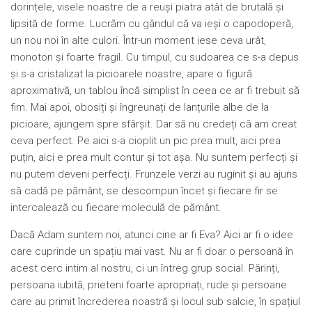
dorințele, visele noastre de a reuși piatra atât de brutală și
lipsită de forme. Lucrăm cu gândul că va ieși o capodoperă,
un nou noi în alte culori. Într-un moment iese ceva urât,
monoton și foarte fragil. Cu timpul, cu sudoarea ce s-a depus
și s-a cristalizat la picioarele noastre, apare o figură
aproximativă, un tablou încă simplist în ceea ce ar fi trebuit să
fim. Mai apoi, obosiți și îngreunați de lanțurile albe de la
picioare, ajungem spre sfârșit. Dar să nu credeți că am creat
ceva perfect. Pe aici s-a cioplit un pic prea mult, aici prea
puțin, aici e prea mult contur și tot așa. Nu suntem perfecți și
nu putem deveni perfecți. Frunzele verzi au ruginit și au ajuns
să cadă pe pământ, se descompun încet și fiecare fir se
intercalează cu fiecare moleculă de pământ.
Dacă Adam suntem noi, atunci cine ar fi Eva? Aici ar fi o idee
care cuprinde un spațiu mai vast. Nu ar fi doar o persoană în
acest cerc intim al nostru, ci un întreg grup social. Părinți,
persoana iubită, prieteni foarte apropriați, rude și persoane
care au primit încrederea noastră și locul sub salcie, în spațiul